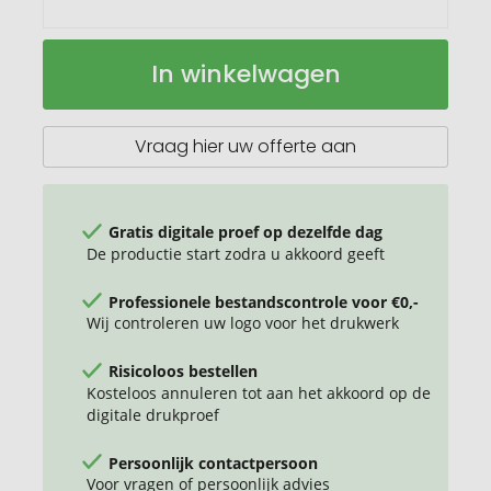
Prixton
Op
In winkelwagen
activity
voorraad
tracker
AT801
Vraag hier uw offerte aan
Gratis digitale proef op dezelfde dag
De productie start zodra u akkoord geeft
Professionele bestandscontrole voor €0,-
Wij controleren uw logo voor het drukwerk
Risicoloos bestellen
Kosteloos annuleren tot aan het akkoord op de
digitale drukproef
Persoonlijk contactpersoon
Voor vragen of persoonlijk advies