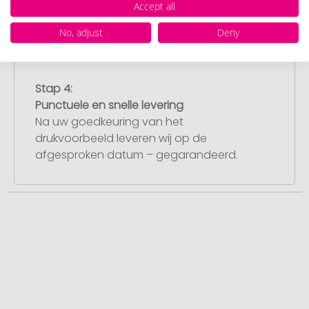
Accept all
dit heeft goedgekeurd, starten wij direct
met de productie.
No, adjust
Deny
Stap 4:
Punctuele en snelle levering
Na uw goedkeuring van het
drukvoorbeeld leveren wij op de
afgesproken datum – gegarandeerd.