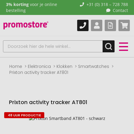
3% korting
voor je online
+31 (0) 318 – 728 788
bestelling
Contact
Home
Elektronica
Klokken
Smartwatches
Prixton activity tracker AT801
Prixton activity tracker AT801
48 UUR PRODUCTIE
Naar
het
einde