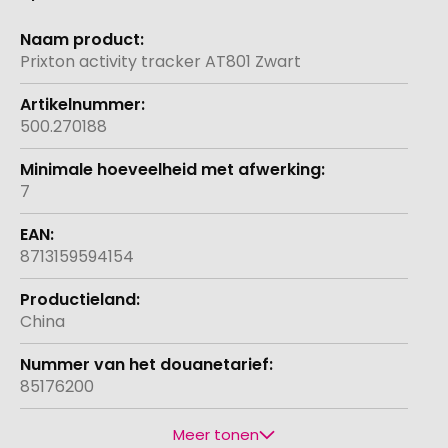
Meer
informatie
Prixton activity tracker AT801 Zwart
500.270188
7
8713159594154
China
85176200
Meer tonen