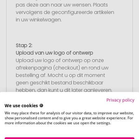
pas deze aan naar uw wensen. Plaats
vervolgens de geconfigureerde artikelen
in uw winkelwagen.
Stap 2:
Upload van uw logo of ontwerp
Upload uw logo of ontwerp op onze
afrekenpagina (checkout) en rond uw
bestelling af. Mocht u op dit moment
geen geschikt bestand beschikbaar
hebben, dan kunt u dit later aanleveren.
Privacy policy
We use cookies 🍪
We may place these for analysis of our visitor data, to improve our website,
Stap 3:
show personalised content and to give you a great website experience. For
Artikelvoorbeeld en goedkeuring
more information about the cookies we use open the settings.
U ontvangt van ons een gratis
drukvoorbeeld met uw ontwerp. Zodra u