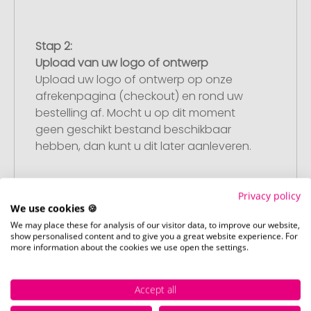
Stap 2:
Upload van uw logo of ontwerp
Upload uw logo of ontwerp op onze
afrekenpagina (checkout) en rond uw
bestelling af. Mocht u op dit moment
geen geschikt bestand beschikbaar
hebben, dan kunt u dit later aanleveren.
Privacy policy
Stap 3:
We use cookies 🍪
Artikelvoorbeeld en goedkeuring
We may place these for analysis of our visitor data, to improve our website,
U ontvangt van ons een gratis
show personalised content and to give you a great website experience. For
more information about the cookies we use open the settings.
drukvoorbeeld met uw ontwerp. Zodra u
dit heeft goedgekeurd, starten wij direct
met de productie.
Accept all