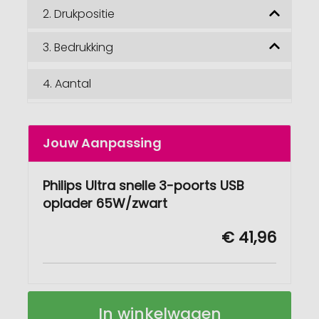
2.
Drukpositie
3.
Bedrukking
4.
Aantal
Jouw Aanpassing
Philips Ultra snelle 3-poorts USB
oplader 65W/zwart
€ 41,96
Philips
Op
In winkelwagen
Ultra
voorraad