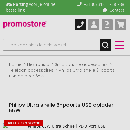
3% korting
voor je online
+31 (0) 318 – 728 788
bestelling
Contact
Home
Elektronica
Smartphone accessoires
Telefoon accessoires
Philips Ultra snelle 3-poorts
USB oplader 65W
Philips Ultra snelle 3-poorts USB oplader
65W
48 UUR PRODUCTIE
Naar