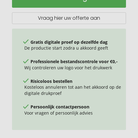
snelle
3-
poorts
Vraag hier uw offerte aan
USB
oplader
65W
Gratis digitale proef op dezelfde dag
De productie start zodra u akkoord geeft
Professionele bestandscontrole voor €0,-
Wij controleren uw logo voor het drukwerk
Risicoloos bestellen
Kosteloos annuleren tot aan het akkoord op de
digitale drukproef
Persoonlijk contactpersoon
Voor vragen of persoonlijk advies