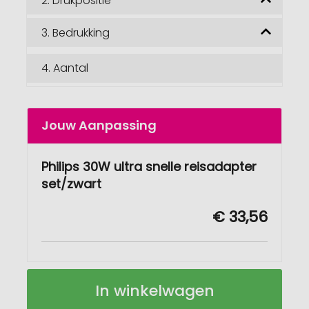
2.
Drukpositie
3.
Bedrukking
4.
Aantal
Jouw Aanpassing
Philips 30W ultra snelle reisadapter
set/zwart
€ 33,56
Philips
Op
In winkelwagen
30W
voorraad
ultra