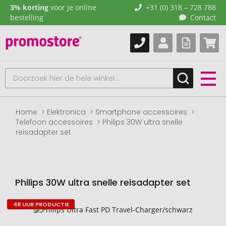
3% korting
voor je online
+31 (0) 318 – 728 788
bestelling
Contact
Home
Elektronica
Smartphone accessoires
Telefoon accessoires
Philips 30W ultra snelle
reisadapter set
Philips 30W ultra snelle reisadapter set
48 UUR PRODUCTIE
Naar
het