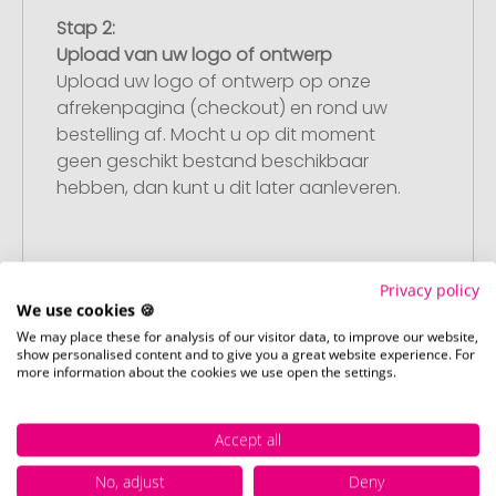
Stap 2:
Upload van uw logo of ontwerp
Upload uw logo of ontwerp op onze
afrekenpagina (checkout) en rond uw
bestelling af. Mocht u op dit moment
geen geschikt bestand beschikbaar
hebben, dan kunt u dit later aanleveren.
Stap 3:
Privacy policy
Artikelvoorbeeld en goedkeuring
We use cookies 🍪
U ontvangt van ons een gratis
We may place these for analysis of our visitor data, to improve our website,
show personalised content and to give you a great website experience. For
drukvoorbeeld met uw ontwerp. Zodra u
more information about the cookies we use open the settings.
dit heeft goedgekeurd, starten wij direct
met de productie.
Accept all
No, adjust
Deny