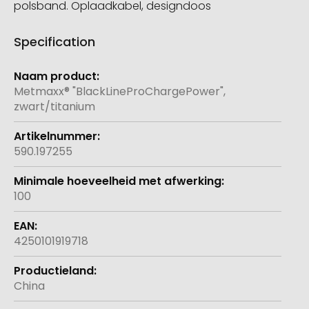
polsband. Oplaadkabel, designdoos
Specification
Meer
informatie
Metmaxx® "BlackLineProChargePower",
zwart/titanium
590.197255
100
4250101919718
China