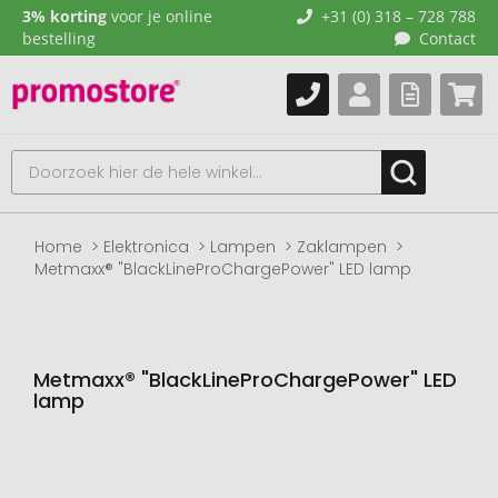
3% korting
voor je online
+31 (0) 318 – 728 788
bestelling
Contact
Home
Elektronica
Lampen
Zaklampen
Metmaxx® "BlackLineProChargePower" LED lamp
Metmaxx® "BlackLineProChargePower" LED
lamp
Naar
het