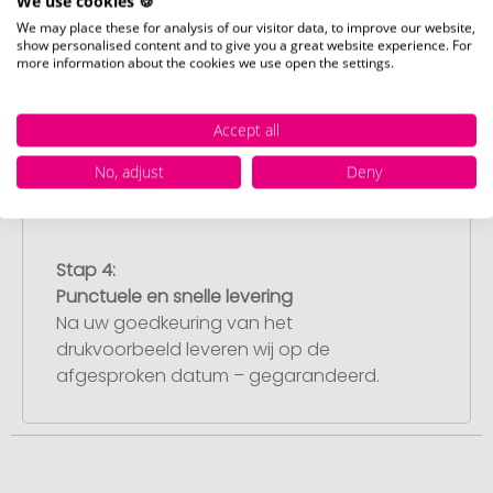
We use cookies 🍪
We may place these for analysis of our visitor data, to improve our website,
Stap 3:
show personalised content and to give you a great website experience. For
more information about the cookies we use open the settings.
Artikelvoorbeeld en goedkeuring
U ontvangt van ons een gratis
drukvoorbeeld met uw ontwerp. Zodra u
Accept all
dit heeft goedgekeurd, starten wij direct
No, adjust
Deny
met de productie.
Stap 4:
Punctuele en snelle levering
Na uw goedkeuring van het
drukvoorbeeld leveren wij op de
afgesproken datum – gegarandeerd.