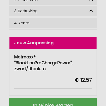
3.
Bedrukking
4.
Aantal
Jouw Aanpassing
Metmaxx®
"BlackLineProChargePower",
zwart/titanium
€ 12,57
Metmaxx®
Op
In winkelwagen
"BlackLineProChargePower"
voorraad