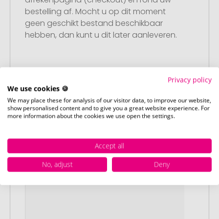
bestelling af. Mocht u op dit moment
geen geschikt bestand beschikbaar
hebben, dan kunt u dit later aanleveren.
Stap 3:
Privacy policy
Artikelvoorbeeld en goedkeuring
We use cookies 🍪
U ontvangt van ons een gratis
We may place these for analysis of our visitor data, to improve our website,
show personalised content and to give you a great website experience. For
drukvoorbeeld met uw ontwerp. Zodra u
more information about the cookies we use open the settings.
dit heeft goedgekeurd, starten wij direct
met de productie.
Accept all
No, adjust
Deny