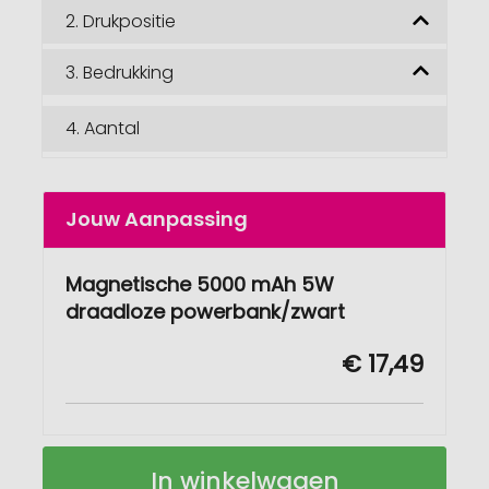
2.
Drukpositie
3.
Bedrukking
4.
Aantal
Jouw Aanpassing
Magnetische 5000 mAh 5W
draadloze powerbank/zwart
€ 17,49
Magnetische
Op
In winkelwagen
5000
voorraad