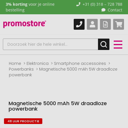
3% korting
voor je online
+31 (0) 318 – 728 788
bestelling
Contact
Home
Elektronica
Smartphone accessoires
Powerbanks
Magnetische 5000 mAh 5W draadloze
powerbank
Magnetische 5000 mAh 5W draadloze
powerbank
48 UUR PRODUCTIE
Naar