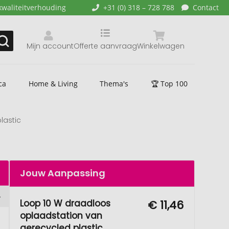
kwaliteitverhouding
+31 (0) 318 – 728 788
Contact
Mijn account
Offerte aanvraag
Winkelwagen
ca
Home & Living
Thema's
🏆 Top 100
lastic
Jouw Aanpassing
Loop 10 W draadloos
€ 11,46
oplaadstation van
gerecycled plastic