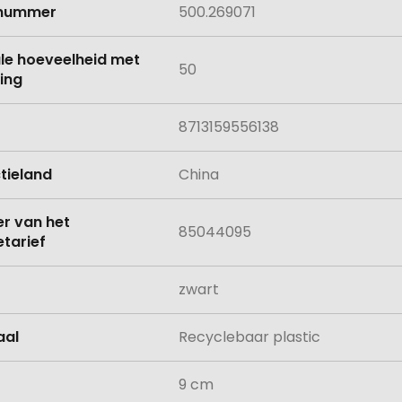
lnummer
500.269071
le hoeveelheid met
50
ing
8713159556138
tieland
China
 van het
85044095
tarief
zwart
aal
Recyclebaar plastic
9 cm