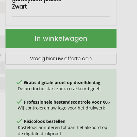
Zwart
Loop
Op
In winkelwagen
10
voorraad
W
draadloos
 
oplaadstation
Vraag hier uw offerte aan
van
gerecycled
plastic
Gratis digitale proef op dezelfde dag
De productie start zodra u akkoord geeft
Professionele bestandscontrole voor €0,-
Wij controleren uw logo voor het drukwerk
Risicoloos bestellen
Kosteloos annuleren tot aan het akkoord op
de digitale drukproef