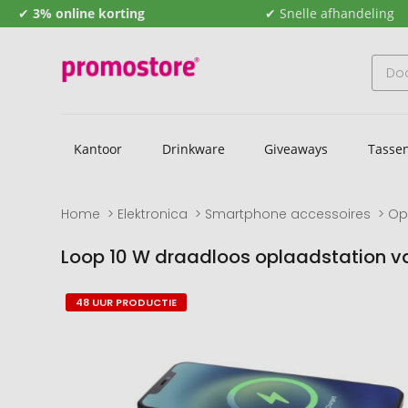
✔
3% online korting
✔ Snelle afhandeling
Kantoor
Drinkware
Giveaways
Tasse
Home
Elektronica
Smartphone accessoires
Op
Loop 10 W draadloos oplaadstation va
Naar
Naar
48 UUR PRODUCTIE
het
het
einde
begin
van
van
de
de
afbeeldingengalerij
afbeeldingengalerij
gaan