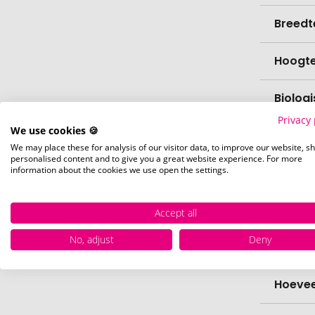
Breedt
Hoogt
Biolog
Privacy 
We use cookies 🍪
vaatw
We may place these for analysis of our visitor data, to improve our website, s
personalised content and to give you a great website experience. For more
information about the cookies we use open the settings.
Verfijn
Levert
Accept all
No, adjust
Deny
Levert
Hoevee