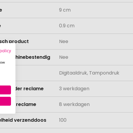
e
9 cm
e
0.9 cm
isch product
Nee
policy
asmachinebestendig
Nee
how
ing
Digitaaldruk, Tampondruk
ijd zonder reclame
3 werkdagen
ijd met reclame
8 werkdagen
lheid verzenddoos
100