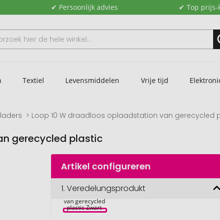
✔ Persoonlijk advies
✔ Top prijs-
n
Textiel
Levensmiddelen
Vrije tijd
Elektroni
laders
Loop 10 W draadloos oplaadstation van gerecycled p
n gerecycled plastic
Artikel configureren
Loop 10 W 
1.
Veredelungsprodukt
draadloos 
oplaadstation 
van gerecycled 
plastic Zwart 