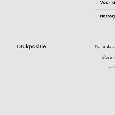
Voorr
Nettog
Drukpositie
De drukpo
voor