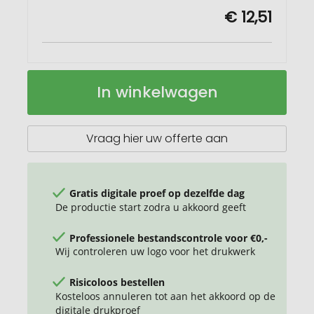
€ 12,51
Leaf
Op
In winkelwagen
5W
voorraad
draadloos
oplaadstation
van
Vraag hier uw offerte aan
bamboe
en
stof
Gratis digitale proef op dezelfde dag
De productie start zodra u akkoord geeft
Professionele bestandscontrole voor €0,-
Wij controleren uw logo voor het drukwerk
Risicoloos bestellen
Kosteloos annuleren tot aan het akkoord op de
digitale drukproef