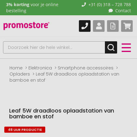
3% korting
voor je online
+31 (0) 318 – 728 788
bestelling
Contact
Home
Elektronica
Smartphone accessoires
Opladers
Leaf 5W draadloos oplaadstation van
bamboe en stof
Leaf 5W draadloos oplaadstation van
bamboe en stof
48 UUR PRODUCTIE
Naar