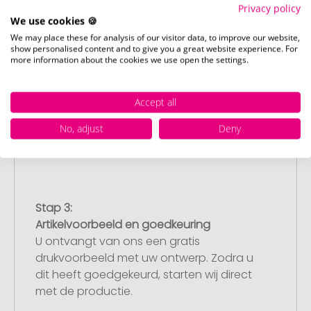
Privacy policy
We use cookies 🍪
We may place these for analysis of our visitor data, to improve our website,
Stap 2:
show personalised content and to give you a great website experience. For
more information about the cookies we use open the settings.
Upload van uw logo of ontwerp
Upload uw logo of ontwerp op onze
afrekenpagina (checkout) en rond uw
Accept all
bestelling af. Mocht u op dit moment
No, adjust
Deny
geen geschikt bestand beschikbaar
hebben, dan kunt u dit later aanleveren.
Stap 3:
Artikelvoorbeeld en goedkeuring
U ontvangt van ons een gratis
drukvoorbeeld met uw ontwerp. Zodra u
dit heeft goedgekeurd, starten wij direct
met de productie.