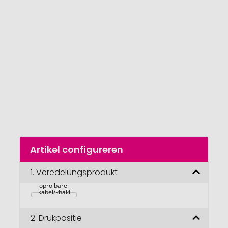
van
de
afbeeldingengalerij
gaan
Naar
Artikel configureren
het
begin
van
1.
Veredelungsprodukt
Kurk 6-in-1 
de
oprolbare 
afbeeldingengalerij
kabel/khaki
2.
Drukpositie