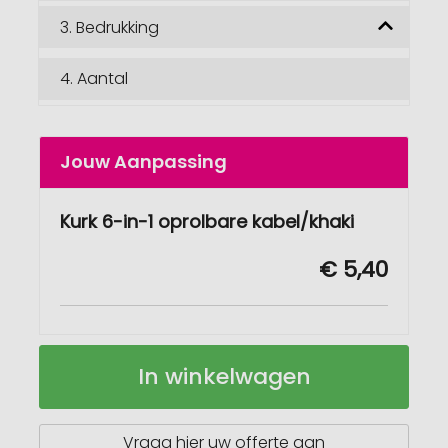
3.
Bedrukking
4.
Aantal
Jouw Aanpassing
Kurk 6-in-1 oprolbare kabel/khaki
€ 5,40
Kurk
Op
In winkelwagen
6-
voorraad
in-
1
oprolbare
Vraag hier uw offerte aan