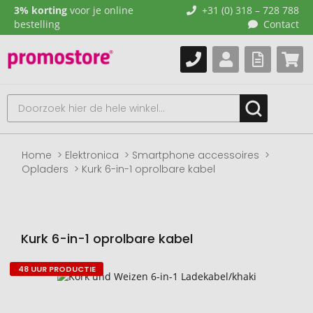
3% korting
voor je online
+31 (0) 318 – 728 788
bestelling
Contact
Home
Elektronica
Smartphone accessoires
Opladers
Kurk 6-in-1 oprolbare kabel
Kurk 6-in-1 oprolbare kabel
48 UUR PRODUCTIE
Naar
het
einde