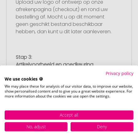
Upload uw logo of ontwerp op onze
afrekenpagina (checkout) en rond uw
bestelling af. Mocht u op dit moment
geen geschikt bestand beschikbaar
hebben, dan kunt u dit later aanleveren.
Stap 3:
Artikelvoorbeeld en goedkeuring
U ontvangt van ons een gratis
Privacy policy
drukvoorbeeld met uw ontwerp. Zodra u
We use cookies 🍪
dit heeft goedgekeurd, starten wij direct
We may place these for analysis of our visitor data, to improve our website,
show personalised content and to give you a great website experience. For
met de productie.
more information about the cookies we use open the settings.
Accept all
Stap 4:
Punctuele en snelle levering
No, adjust
Deny
Na uw goedkeuring van het