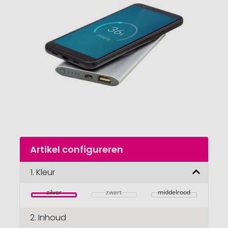
van
de
afbeeldingengalerij
gaan
Naar
Artikel configureren
het
begin
van
1.
Kleur
de
afbeeldingengalerij
zilver
zwart
middelrood
2.
Inhoud