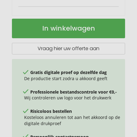
Juice
Op
In winkelwagen
4000
voorraad
mAh
draadloze
powerbank
Vraag hier uw offerte aan
Gratis digitale proef op dezelfde dag
De productie start zodra u akkoord geeft
Professionele bestandscontrole voor €0,-
Wij controleren uw logo voor het drukwerk
Risicoloos bestellen
Kosteloos annuleren tot aan het akkoord op de
digitale drukproef
Persoonlijk contactpersoon