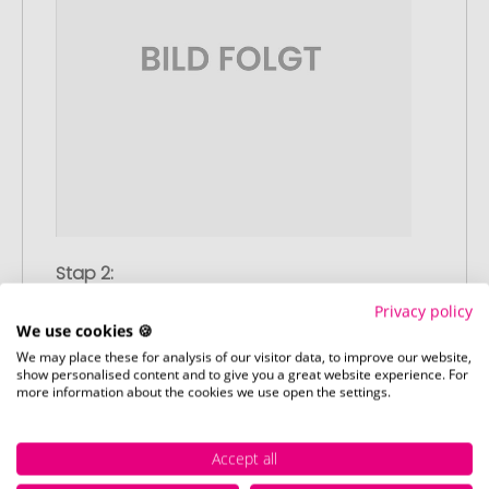
Stap 2:
Upload van uw logo of ontwerp
Privacy policy
Upload uw logo of ontwerp op onze
We use cookies 🍪
afrekenpagina (checkout) en rond uw
We may place these for analysis of our visitor data, to improve our website,
show personalised content and to give you a great website experience. For
bestelling af. Mocht u op dit moment
more information about the cookies we use open the settings.
geen geschikt bestand beschikbaar
hebben, dan kunt u dit later aanleveren.
Accept all