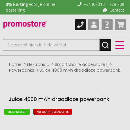
3% korting
voor je online
+31 (0) 318 – 728 788
bestelling
Contact
Home
Elektronica
Smartphone accessoires
Powerbanks
Juice 4000 mAh draadloze powerbank
Juice 4000 mAh draadloze powerbank
BESTSELLER
48 UUR PRODUCTIE
Naar
het
einde