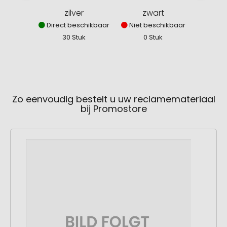
zilver
zwart
mid
Direct beschikbaar
Niet beschikbaar
Direct
30 Stuk
0 Stuk
7
Zo eenvoudig bestelt u uw reclamemateriaal
bij Promostore