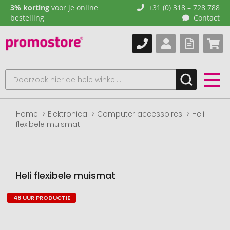
3% korting
voor je online
+31 (0) 318 – 728 788
bestelling
Contact
Home
Elektronica
Computer accessoires
Heli
flexibele muismat
Heli flexibele muismat
48 UUR PRODUCTIE
Naar
het
einde