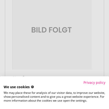
Stap 2:
Privacy policy
Upload van uw logo of ontwerp
We use cookies 🍪
Upload uw logo of ontwerp op onze
We may place these for analysis of our visitor data, to improve our website,
afrekenpagina (checkout) en rond uw
show personalised content and to give you a great website experience. For
bestelling af. Mocht u op dit moment
more information about the cookies we use open the settings.
geen geschikt bestand beschikbaar