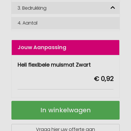
3.
Bedrukking
4.
Aantal
Jouw Aanpassing
Heli flexibele muismat Zwart
€ 0,92
Heli
Op
In winkelwagen
flexibele
voorraad
muismat
Vraag hier uw offerte aan