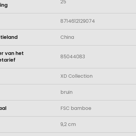
25
ing
8714612129074
tieland
China
 van het
85044083
tarief
XD Collection
bruin
aal
FSC bamboe
9,2 cm