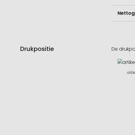
Nettog
Drukpositie
De drukpo
arti