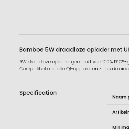
Bamboe 5W draadloze oplader met USB
5W draadloze oplader gemaakt van 100% FSC®-gec
Compatibel met alle QI-apparaten zoals de nieu
Specification
Meer
Naam 
informati
Artike
Minima