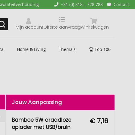
kwaliteitverhouding
+31 (0) 318 – 728 788
Contact
Mijn account
Offerte aanvraag
Winkelwagen
ca
Home & Living
Thema's
🏆 Top 100
Jouw Aanpassing
Bamboe 5W draadloze
€ 7,16
oplader met USB/bruin