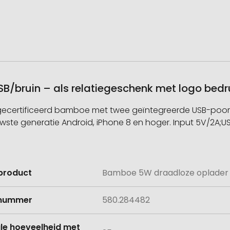
/bruin – als relatiegeschenk met logo bed
ertificeerd bamboe met twee geïntegreerde USB-poorten.
wste generatie Android, iPhone 8 en hoger. Input 5V/2A;
product
Bamboe 5W draadloze oplader 
e
lnummer
580.284482
le hoeveelheid met