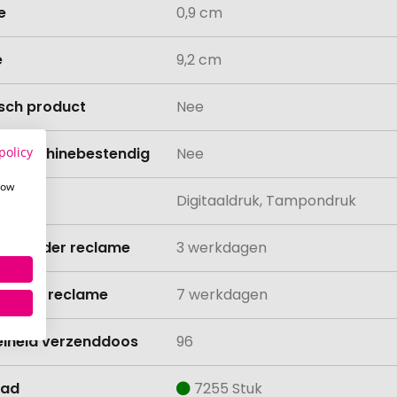
e
0,9 cm
e
9,2 cm
isch product
Nee
policy
asmachinebestendig
Nee
how
ing
Digitaaldruk, Tampondruk
ijd zonder reclame
3 werkdagen
ijd met reclame
7 werkdagen
lheid verzenddoos
96
aad
7255 Stuk