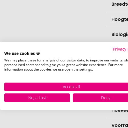
Breedt
Hoogt
Biolog
Privacy 
vaatw
We use cookies 🍪
We may place these for analysis of our visitor data, to improve our website, s
Verfijn
personalised content and to give you a great website experience. For more
information about the cookies we use open the settings.
Levert
Accept all
Levert
No, adjust
Deny
Hoevee
Voorr