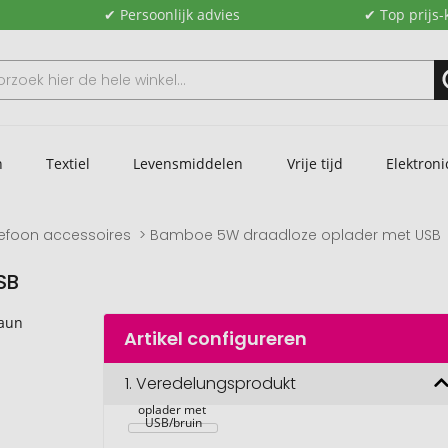
✔ Persoonlijk advies
✔ Top prijs-
n
Textiel
Levensmiddelen
Vrije tijd
Elektroni
lefoon accessoires
Bamboe 5W draadloze oplader met USB
SB
Artikel configureren
1.
Veredelungsprodukt
Bamboe 5W 
draadloze 
oplader met 
USB/bruin