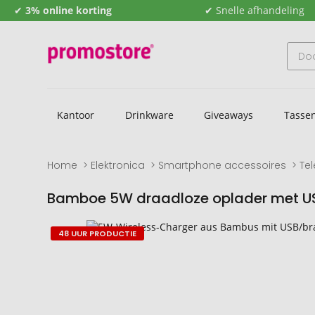
✔
3% online korting
✔ Snelle afhandeling
Kantoor
Drinkware
Giveaways
Tasse
Home
Elektronica
Smartphone accessoires
Te
Bamboe 5W draadloze oplader met U
Naar
Naar
48 UUR PRODUCTIE
het
het
einde
begin
van
van
de
de
afbeeldingengalerij
afbeeldingengalerij
gaan