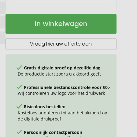
Bamboe
Op
In winkelwagen
5W
voorraad
draadloze
oplader
met
Vraag hier uw offerte aan
USB
Gratis digitale proef op dezelfde dag
De productie start zodra u akkoord geeft
Professionele bestandscontrole voor €0,-
Wij controleren uw logo voor het drukwerk
Risicoloos bestellen
Kosteloos annuleren tot aan het akkoord op
de digitale drukproef
Persoonlijk contactpersoon