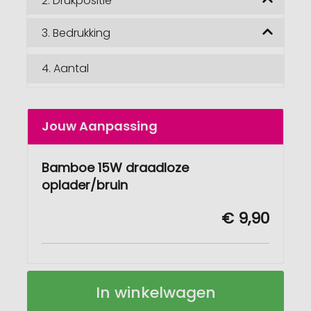
2.
Drukpositie
3.
Bedrukking
4.
Aantal
Jouw Aanpassing
Bamboe 15W draadloze
oplader/bruin
€ 9,90
Bamboe
Op
In winkelwagen
15W
voorraad
draadloze