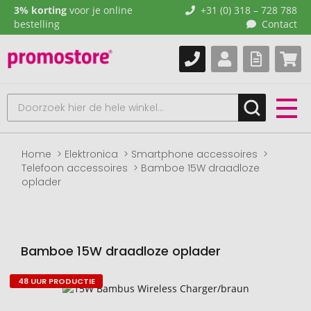
3% korting
voor je online
+31 (0) 318 – 728 788
bestelling
Contact
Home
Elektronica
Smartphone accessoires
Telefoon accessoires
Bamboe 15W draadloze
oplader
Bamboe 15W draadloze oplader
48 UUR PRODUCTIE
Naar
het