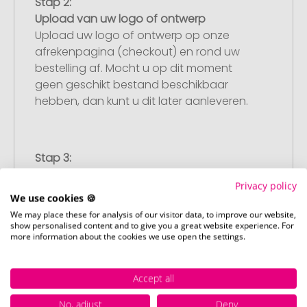
Stap 2:
Upload van uw logo of ontwerp
Upload uw logo of ontwerp op onze
afrekenpagina (checkout) en rond uw
bestelling af. Mocht u op dit moment
geen geschikt bestand beschikbaar
hebben, dan kunt u dit later aanleveren.
Stap 3:
Artikelvoorbeeld en goedkeuring
Privacy policy
U ontvangt van ons een gratis
We use cookies 🍪
drukvoorbeeld met uw ontwerp. Zodra u
We may place these for analysis of our visitor data, to improve our website,
dit heeft goedgekeurd, starten wij direct
show personalised content and to give you a great website experience. For
more information about the cookies we use open the settings.
met de productie.
Accept all
Stap 4:
No, adjust
Deny