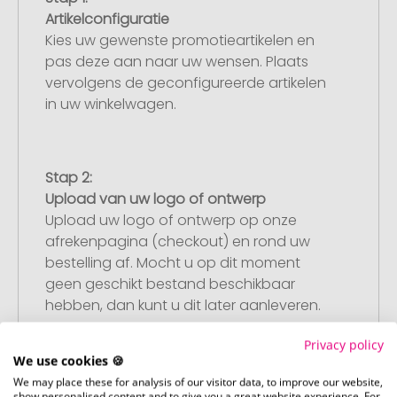
Artikelconfiguratie
Kies uw gewenste promotieartikelen en
pas deze aan naar uw wensen. Plaats
vervolgens de geconfigureerde artikelen
in uw winkelwagen.
Stap 2:
Upload van uw logo of ontwerp
Upload uw logo of ontwerp op onze
afrekenpagina (checkout) en rond uw
bestelling af. Mocht u op dit moment
geen geschikt bestand beschikbaar
hebben, dan kunt u dit later aanleveren.
Privacy policy
We use cookies 🍪
Stap 3:
We may place these for analysis of our visitor data, to improve our website,
show personalised content and to give you a great website experience. For