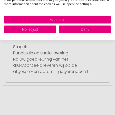
Artikelvoorbeeld en goedkeuring
more information about the cookies we use open the settings.
U ontvangt van ons een gratis
drukvoorbeeld met uw ontwerp. Zodra u
dit heeft goedgekeurd, starten wij direct
Accept all
met de productie.
No, adjust
Deny
Stap 4:
Punctuele en snelle levering
Na uw goedkeuring van het
drukvoorbeeld leveren wij op de
afgesproken datum – gegarandeerd.