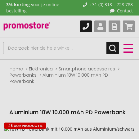
3% korting
voor je online
+31 (0) 318 – 728 788
bestelling
Contact
Home
Elektronica
Smartphone accessoires
Powerbanks
Aluminium 18W 10.000 mAh PD
Powerbank
Aluminium 18W 10.000 mAh PD Powerbank
48 UUR PRODUCTIE
Naar
het