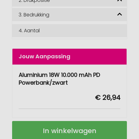
2.
Drukpositie
3.
Bedrukking
4.
Aantal
Jouw Aanpassing
Aluminium 18W 10.000 mAh PD
Powerbank/zwart
€ 26,94
Aluminium
Op
In winkelwagen
18W
voorraad
10.000