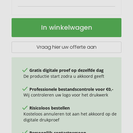
Aira
Op
In winkelwagen
tarwestro
voorraad
Bluetooth®
speaker
Vraag hier uw offerte aan
Gratis digitale proef op dezelfde dag
De productie start zodra u akkoord geeft
Professionele bestandscontrole voor €0,-
Wij controleren uw logo voor het drukwerk
Risicoloos bestellen
Kosteloos annuleren tot aan het akkoord op de
digitale drukproef
Persoonlijk contactpersoon