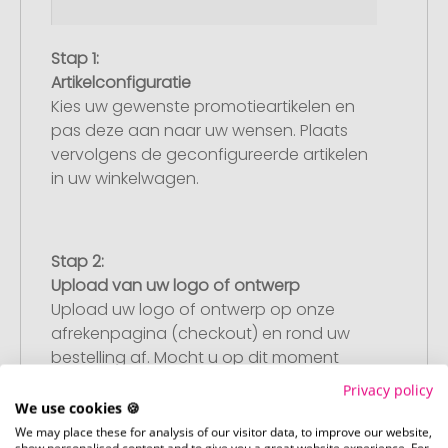
Stap 1:
Artikelconfiguratie
Kies uw gewenste promotieartikelen en
pas deze aan naar uw wensen. Plaats
vervolgens de geconfigureerde artikelen
in uw winkelwagen.
Stap 2:
Upload van uw logo of ontwerp
Upload uw logo of ontwerp op onze
afrekenpagina (checkout) en rond uw
bestelling af. Mocht u op dit moment
geen geschikt bestand beschikbaar
Privacy policy
hebben, dan kunt u dit later aanleveren.
We use cookies 🍪
We may place these for analysis of our visitor data, to improve our website,
show personalised content and to give you a great website experience. For