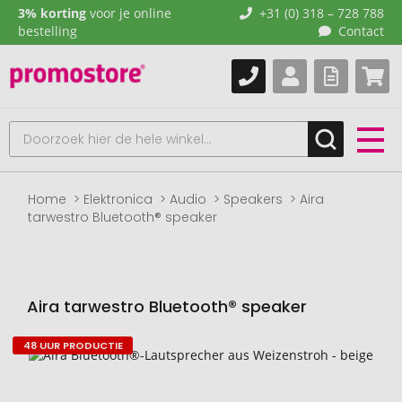
3% korting
voor je online
+31 (0) 318 – 728 788
bestelling
Contact
Home
Elektronica
Audio
Speakers
Aira
tarwestro Bluetooth® speaker
Aira tarwestro Bluetooth® speaker
48 UUR PRODUCTIE
Naar
het
einde