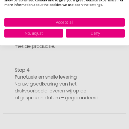
more information about the cookies we use open the settings.
Stap 3:
Artikelvoorbeeld en goedkeuring
Accept all
U ontvangt van ons een gratis
drukvoorbeeld met uw ontwerp. Zodra u
No, adjust
Deny
dit heeft goedgekeurd, starten wij direct
met de productie.
Stap 4:
Punctuele en snelle levering
Na uw goedkeuring van het
drukvoorbeeld leveren wij op de
afgesproken datum – gegarandeerd.