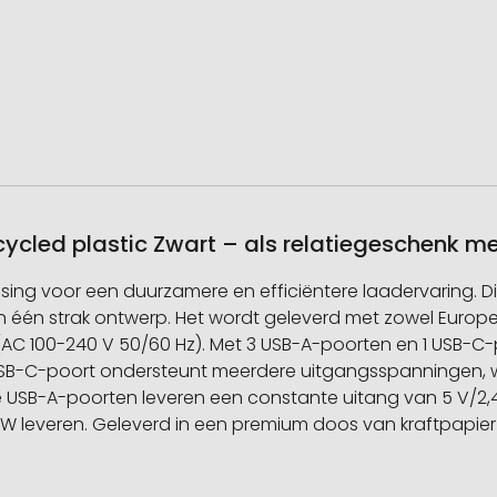
cled plastic Zwart – als relatiegeschenk m
ssing voor een duurzamere en efficiëntere laadervaring. D
n één strak ontwerp. Het wordt geleverd met zowel Europes
AC 100-240 V 50/60 Hz). Met 3 USB-A-poorten en 1 USB-C-p
USB-C-poort ondersteunt meerdere uitgangsspanningen, waa
USB-A-poorten leveren een constante uitang van 5 V/2,4 
everen. Geleverd in een premium doos van kraftpapier met