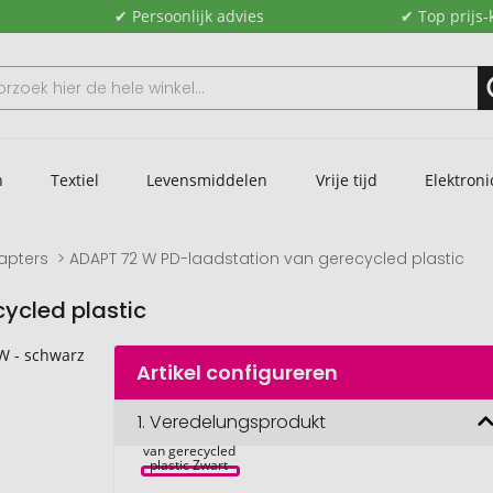
✔ Persoonlijk advies
✔ Top prijs-
n
Textiel
Levensmiddelen
Vrije tijd
Elektroni
apters
ADAPT 72 W PD-laadstation van gerecycled plastic
ycled plastic
Artikel configureren
1.
Veredelungsprodukt
ADAPT 72 W 
PD-laadstation 
van gerecycled 
plastic Zwart 