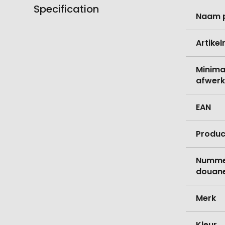
Specification
Meer
Naam 
informati
Artike
Minima
afwerk
EAN
Produc
Nummer
douane
Merk
Kleur