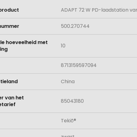
product
ADAPT 72 W PD-laadstation van
e
lnummer
500.270744
le hoeveelheid met
10
ing
8713159597094
tieland
China
 van het
85043180
tarief
Tekiō®
zwart