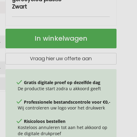
Zwart
ADAPT
Op
In winkelwagen
72
voorraad
W
PD-
laadstation
Vraag hier uw offerte aan
van
gerecycled
plastic
Gratis digitale proef op dezelfde dag
De productie start zodra u akkoord geeft
Professionele bestandscontrole voor €0,-
Wij controleren uw logo voor het drukwerk
Risicoloos bestellen
Kosteloos annuleren tot aan het akkoord op
de digitale drukproef