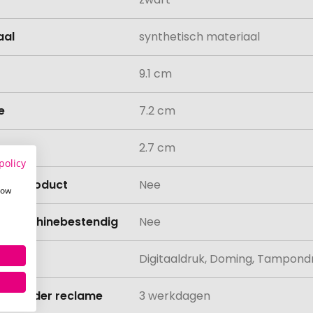
aal
synthetisch materiaal
9.1 cm
e
7.2 cm
e
2.7 cm
policy
isch product
Nee
how
asmachinebestendig
Nee
ing
Digitaaldruk, Doming, Tampond
ijd zonder reclame
3 werkdagen