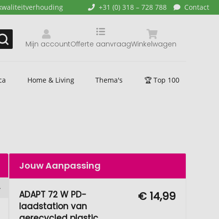
kwaliteitverhouding
+31 (0) 318 – 728 788
Contact
Mijn account
Offerte aanvraag
Winkelwagen
ca
Home & Living
Thema's
🏆 Top 100
Jouw Aanpassing
ADAPT 72 W PD-
€ 14,99
laadstation van
gerecycled plastic