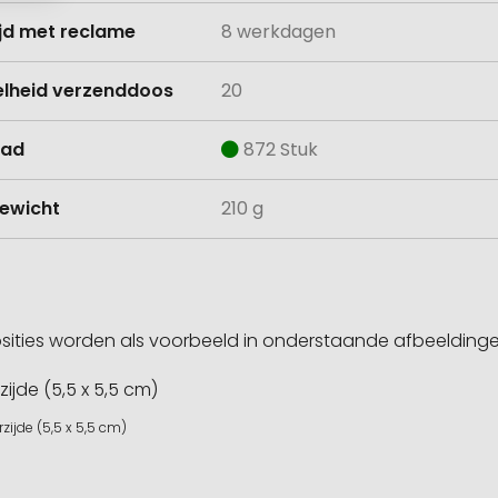
ijd met reclame
8 werkdagen
lheid verzenddoos
20
aad
872 Stuk
ewicht
210 g
sities worden als voorbeeld in onderstaande afbeeldin
zijde (5,5 x 5,5 cm)