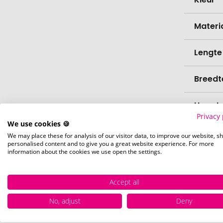
Materi
Lengte
Breedt
Hoogt
Privacy 
We use cookies 🍪
Biolog
We may place these for analysis of our visitor data, to improve our website, s
personalised content and to give you a great website experience. For more
information about the cookies we use open the settings.
vaatw
Accept all
Verfijn
No, adjust
Deny
Levert