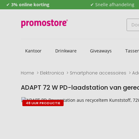
✔
3% online korting
✔ Snelle afhandeling
Kantoor
Drinkware
Giveaways
Tasse
Home
Elektronica
Smartphone accessoires
Ad
ADAPT 72 W PD-laadstation van gerec
Naar
Naar
48 UUR PRODUCTIE
het
het
einde
begin
van
van
de
de
afbeeldingengalerij
afbeeldingengalerij
gaan