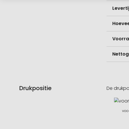
Levert
Hoevee
Voorr
Nettog
Drukpositie
De drukpo
voor