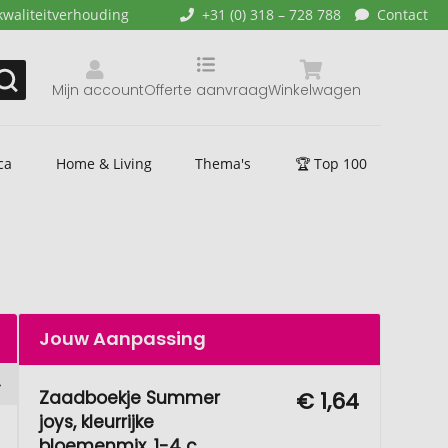
kwaliteitverhouding
+31 (0) 318 – 728 788
Contact
Mijn account
Offerte aanvraag
Winkelwagen
ca
Home & Living
Thema's
🏆 Top 100
Jouw Aanpassing
Zaadboekje Summer
€ 1,64
joys, kleurrijke
bloemenmix, 1-4 c