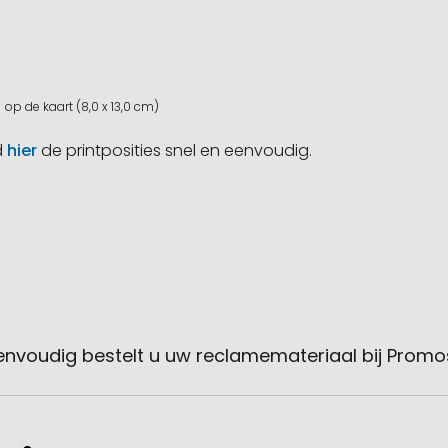
op de kaart (8,0 x 13,0 cm)
d
hier
de printposities snel en eenvoudig.
envoudig bestelt u uw reclamemateriaal bij Promo