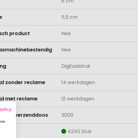
8 cm
e
5,5 cm
isch product
Nee
asmachinebestendig
Nee
ing
Digitaaldruk
ijd zonder reclame
14 werkdagen
ijd met reclame
21 werkdagen
policy
lheid verzenddoos
3000
how
aad
4240 Stuk