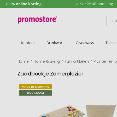
✔
3% online korting
✔ Snelle afhandeling
Kantoor
Drinkware
Giveaways
Tasse
Home
Home & Living
Tuin artikelen
Planten en 
Zaadboekje Zomerplezier
Naar
Naar
MADE IN GERMANY
het
het
DUURZAAM
einde
begin
van
van
de
de
afbeeldingengalerij
afbeeldingengalerij
gaan