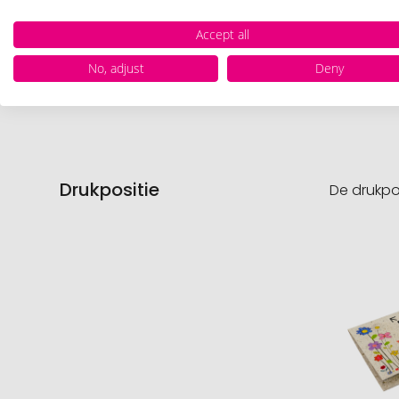
Nettog
Accept all
No, adjust
Deny
Product
Drukpositie
De drukpo