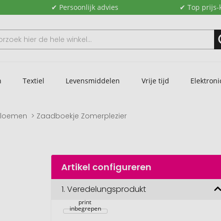
✔ Persoonlijk advies
✔ Top prijs-
n
Textiel
Levensmiddelen
Vrije tijd
Elektroni
bloemen
Zaadboekje Zomerplezier
Artikel configureren
Zaadboekje 
Summer joys, 
kleurrijke 
1.
Veredelungsprodukt
bloemenmix, 1-
4 c digitale 
print 
inbegrepen