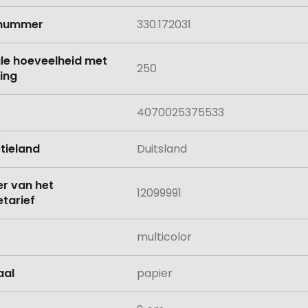
lnummer
330.172031
le hoeveelheid met
250
ing
4070025375533
tieland
Duitsland
 van het
12099991
tarief
multicolor
aal
papier