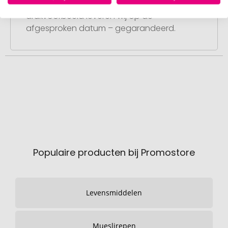
Na uw goedkeuring van het
drukvoorbeeld leveren wij op de
afgesproken datum – gegarandeerd.
Populaire producten bij Promostore
Levensmiddelen
Mueslirepen