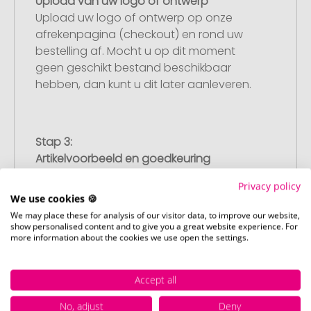
Upload van uw logo of ontwerp
Upload uw logo of ontwerp op onze
afrekenpagina (checkout) en rond uw
bestelling af. Mocht u op dit moment
geen geschikt bestand beschikbaar
hebben, dan kunt u dit later aanleveren.
Stap 3:
Artikelvoorbeeld en goedkeuring
U ontvangt van ons een gratis
Privacy policy
drukvoorbeeld met uw ontwerp. Zodra u
We use cookies 🍪
dit heeft goedgekeurd, starten wij direct
We may place these for analysis of our visitor data, to improve our website,
met de productie.
show personalised content and to give you a great website experience. For
more information about the cookies we use open the settings.
Accept all
Stap 4:
Punctuele en snelle levering
No, adjust
Deny