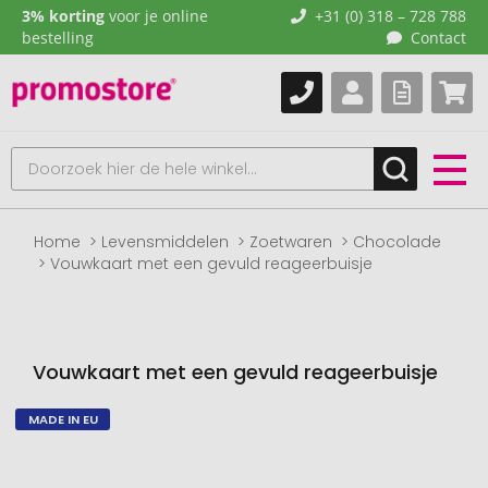
3% korting
voor je online
+31 (0) 318 – 728 788
bestelling
Contact
Home
Levensmiddelen
Zoetwaren
Chocolade
Vouwkaart met een gevuld reageerbuisje
Vouwkaart met een gevuld reageerbuisje
MADE IN EU
Naar
het
einde