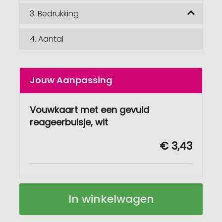
3.
Bedrukking
4.
Aantal
Jouw Aanpassing
Vouwkaart met een gevuld
reageerbuisje, wit
€ 3,43
Vouwkaart
Op
In winkelwagen
met
voorraad
een
gevuld