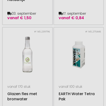
03. september
17. september
vanaf
€ 1,50
vanaf
€ 0,84
# 145.239796
# 145.275446
vanaf 170 stuk
vanaf 100 stuk
Glazen fles met
EARTH Water Tetra
bronwater
Pak