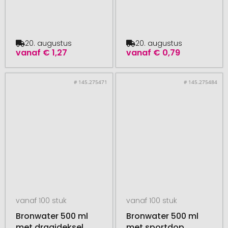
20. augustus
20. augustus
vanaf
€ 1,27
vanaf
€ 0,79
# 145.275471
# 145.275484
vanaf 100 stuk
vanaf 100 stuk
Bronwater 500 ml
Bronwater 500 ml
met draaideksel
met sportdop