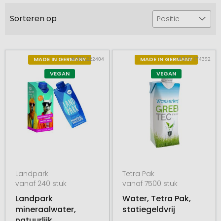
Sorteren op
Positie
# 300.222404
# 510.174392
MADE IN GERMANY
MADE IN GERMANY
VEGAN
VEGAN
Landpark
Tetra Pak
vanaf 240 stuk
vanaf 7500 stuk
Landpark
Water, Tetra Pak,
mineraalwater,
statiegeldvrij
natuurlijk