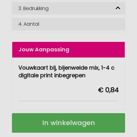
3.
Bedrukking
4.
Aantal
Jouw Aanpassing
Vouwkaart bij, bijenweide mix, 1-4 c
digitale print inbegrepen
€ 0,84
Vouwkaart
Op
In winkelwagen
bij
voorraad