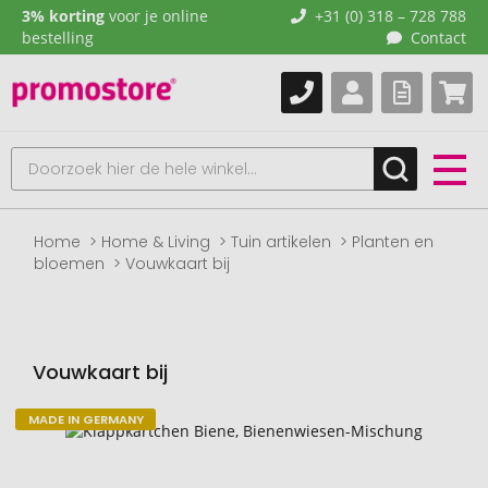
3% korting
voor je online
+31 (0) 318 – 728 788
bestelling
Contact
Home
Home & Living
Tuin artikelen
Planten en
bloemen
Vouwkaart bij
Vouwkaart bij
MADE IN GERMANY
Naar
het
einde