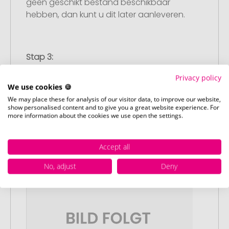
geen geschikt bestand beschikbaar
hebben, dan kunt u dit later aanleveren.
Stap 3:
Artikelvoorbeeld en goedkeuring
Privacy policy
U ontvangt van ons een gratis
We use cookies 🍪
drukvoorbeeld met uw ontwerp. Zodra u
We may place these for analysis of our visitor data, to improve our website,
dit heeft goedgekeurd, starten wij direct
show personalised content and to give you a great website experience. For
more information about the cookies we use open the settings.
met de productie.
Accept all
No, adjust
Deny