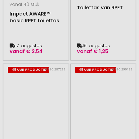
vanaf 40 stuk
Toilettas van RPET
Impact AWARE™
basic RPET toilettas
17. augustus
19. augustus
vanaf
€ 2,54
vanaf
€ 1,25
# 580.287259
# 580.290139
48 UUR PRODUCTIE
48 UUR PRODUCTIE