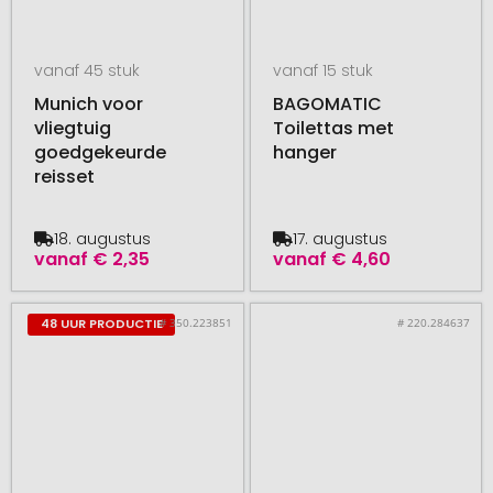
vanaf 45 stuk
vanaf 15 stuk
Munich voor
BAGOMATIC
vliegtuig
Toilettas met
goedgekeurde
hanger
reisset
18. augustus
17. augustus
vanaf
€ 2,35
vanaf
€ 4,60
# 350.223851
# 220.284637
48 UUR PRODUCTIE