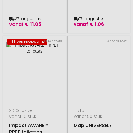
27. augustus
17. augustus
vanaf
€ 11,05
vanaf
€ 1,06
# 580.270056
# 270.235067
48 UUR PRODUCTIE
XD Xclusive
Halfar
vanaf 10 stuk
vanaf 50 stuk
Impact AWARE™
Map UNIVERSELE
RPET toilettas