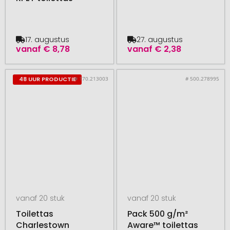
17. augustus
27. augustus
vanaf
€ 8,78
vanaf
€ 2,38
# 170.213003
# 500.278995
48 UUR PRODUCTIE
vanaf 20 stuk
vanaf 20 stuk
Toilettas
Pack 500 g/m²
Charlestown
Aware™ toilettas