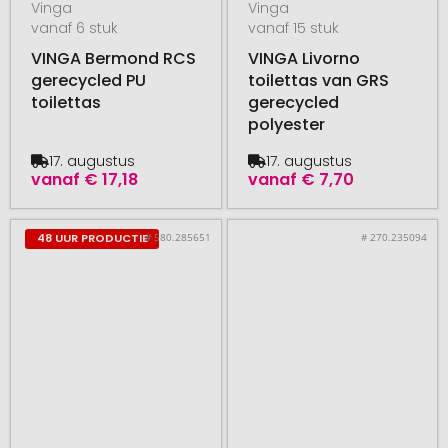
Vinga
Vinga
vanaf 6 stuk
vanaf 15 stuk
VINGA Bermond RCS
VINGA Livorno
gerecycled PU
toilettas van GRS
toilettas
gerecycled
polyester
17. augustus
17. augustus
vanaf
€ 17,18
vanaf
€ 7,70
# 580.285651
# 270.235094
48 UUR PRODUCTIE