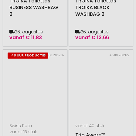
TROIKA Toilettas
TROIKA Toilettas
BUSINESS WASHBAG
TROIKA BLACK
2
WASHBAG 2
26. augustus
26. augustus
vanaf
€ 11,83
vanaf
€ 13,66
# 580.286236
# 500.280922
48 UUR PRODUCTIE
Swiss Peak
vanaf 40 stuk
vanaf 15 stuk
Trip Aware™