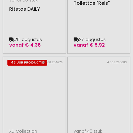
Toilettas "Reis"
Ritstas DAILY
20. augustus
27. augustus
vanaf
€ 4,36
vanaf
€ 5,92
# 580.284676
# 365.208009
48 UUR PRODUCTIE
XD Collection
vanaf 40 stuk