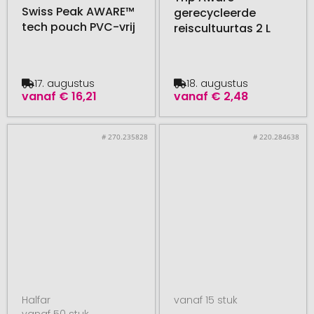
Swiss Peak AWARE™
gerecycleerde
tech pouch PVC-vrij
reiscultuurtas 2 L
17. augustus
18. augustus
vanaf
€ 16,21
vanaf
€ 2,48
# 270.235828
# 220.284638
Halfar
vanaf 15 stuk
vanaf 50 stuk