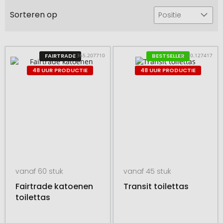
Sorteren op
Positie
# 365.207710
# 500.127417
FAIRTRADE
BESTSELLER
48 UUR PRODUCTIE
48 UUR PRODUCTIE
vanaf 60 stuk
vanaf 45 stuk
Fairtrade katoenen
Transit toilettas
toilettas