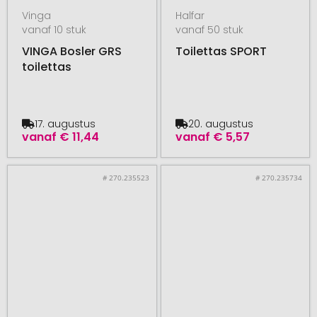
Vinga
Halfar
vanaf 10 stuk
vanaf 50 stuk
VINGA Bosler GRS
Toilettas SPORT
toilettas
17. augustus
20. augustus
vanaf
€ 11,44
vanaf
€ 5,57
# 270.235523
# 270.235734