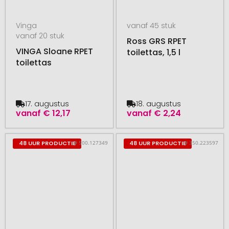
Vinga
vanaf 45 stuk
vanaf 20 stuk
Ross GRS RPET
VINGA Sloane RPET
toilettas, 1,5 l
toilettas
17. augustus
18. augustus
vanaf
€ 12,17
vanaf
€ 2,24
# 500.127349
# 350.223597
48 UUR PRODUCTIE
48 UUR PRODUCTIE