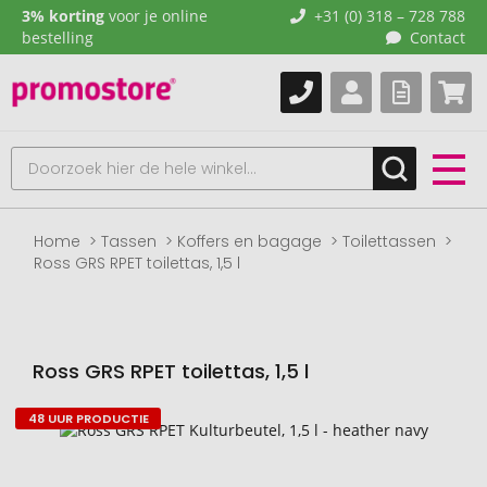
3% korting
voor je online
+31 (0) 318 – 728 788
bestelling
Contact
Home
Tassen
Koffers en bagage
Toilettassen
Ross GRS RPET toilettas, 1,5 l
Ross GRS RPET toilettas, 1,5 l
48 UUR PRODUCTIE
Naar
het
einde