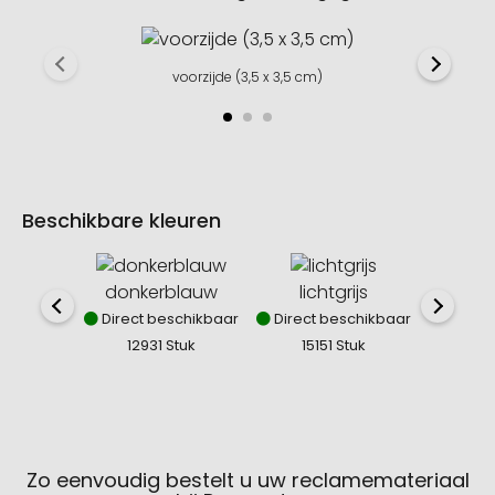
voorzijde (3,5 x 3,5 cm)
Beschikbare kleuren
donkerblauw
lichtgrijs
ant
Direct beschikbaar
Direct beschikbaar
Direct
12931 Stuk
15151 Stuk
50
Zo eenvoudig bestelt u uw reclamemateriaal