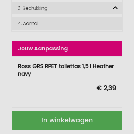
3.
Bedrukking
4.
Aantal
Jouw Aanpassing
Ross GRS RPET toilettas 1,5 l Heather
navy
€ 2,39
Ross
Op
In winkelwagen
GRS
voorraad
RPET
toilettas,