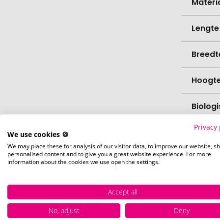
Materi
Lengte
Breedt
Hoogt
Biolog
Privacy 
Verfijn
We use cookies 🍪
We may place these for analysis of our visitor data, to improve our website, s
personalised content and to give you a great website experience. For more
Levert
information about the cookies we use open the settings.
Levert
Accept all
Hoevee
No, adjust
Deny