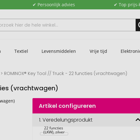
✔ Persoonlijk advies
✔ Top prijs-
n
Textiel
Levensmiddelen
Vrije tijd
Elektroni
ROMINOX® Key Tool // Truck - 22 functies (vrachtwagen)
ties (vrachtwagen)
Artikel configureren
ROMINOX® 
1.
Veredelungsprodukt
sleuteltool // 
Vrachtwagen - 
22 functies 
(LKW), zilver