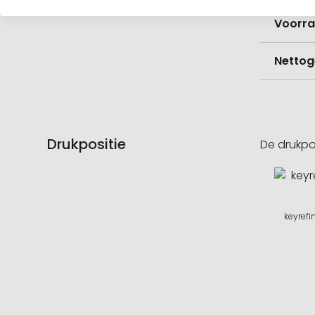
Voorr
Nettog
Drukpositie
De drukpo
keyrefi