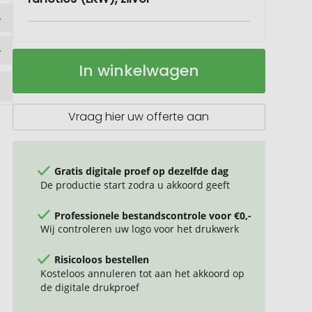
ROMINOX®
Op
In winkelwagen
Key
voorraad
Tool
//
Truck
Vraag hier uw offerte aan
-
22
functies
(vrachtwagen)
Gratis digitale proef op dezelfde dag
De productie start zodra u akkoord geeft
Professionele bestandscontrole voor €0,-
Wij controleren uw logo voor het drukwerk
Risicoloos bestellen
Kosteloos annuleren tot aan het akkoord op
de digitale drukproef