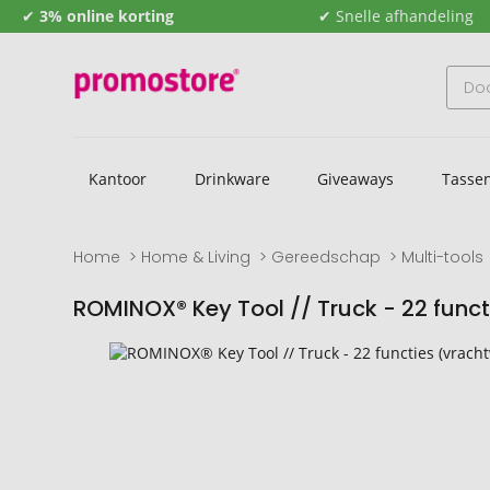
✔
3% online korting
✔ Snelle afhandeling
Kantoor
Drinkware
Giveaways
Tasse
Home
Home & Living
Gereedschap
Multi-tools
ROMINOX® Key Tool // Truck - 22 func
Naar
Naar
het
het
einde
begin
van
van
de
de
afbeeldingengalerij
afbeeldingengalerij
gaan