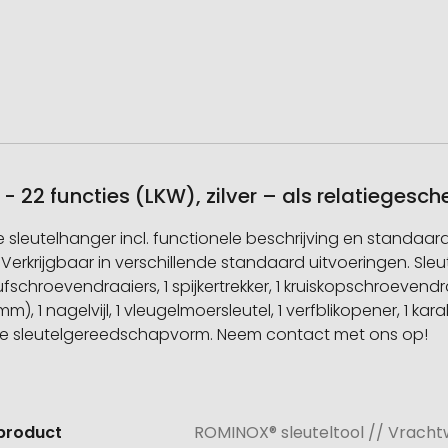
 22 functies (LKW), zilver – als relatiegesc
 de sleutelhanger incl. functionele beschrijving en standa
. Verkrijgbaar in verschillende standaard uitvoeringen. S
ufschroevendraaiers, 1 spijkertrekker, 1 kruiskopschroevendra
6 mm), 1 nagelvijl, 1 vleugelmoersleutel, 1 verfblikopener, 1 k
uele sleutelgereedschapvorm. Neem contact met ons op!
product
ROMINOX® sleuteltool // Vrachtw
e