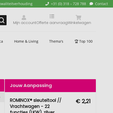
kwaliteitverhouding
+31 (0) 318 – 728 788
Contact
Mijn account
Offerte aanvraag
Winkelwagen
ca
Home & Living
Thema's
🏆 Top 100
Jouw Aanpassing
ROMINOX® sleuteltool //
€ 2,21
Vrachtwagen - 22
functies (LKW), zilver