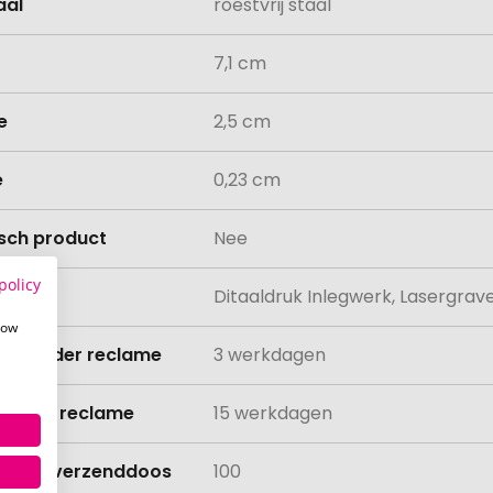
aal
roestvrij staal
7,1 cm
e
2,5 cm
e
0,23 cm
isch product
Nee
policy
ing
Ditaaldruk Inlegwerk, Lasergra
how
ijd zonder reclame
3 werkdagen
ijd met reclame
15 werkdagen
lheid verzenddoos
100