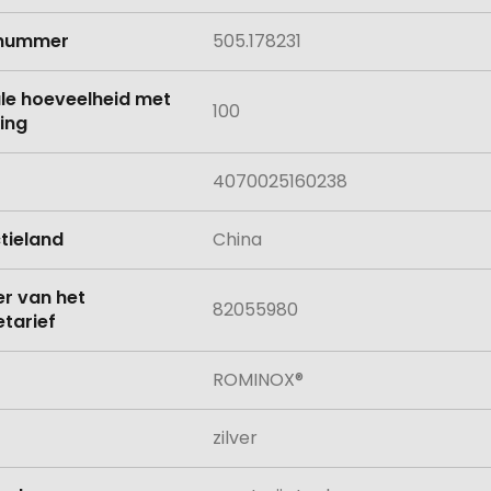
lnummer
505.178231
le hoeveelheid met
100
ing
4070025160238
tieland
China
 van het
82055980
tarief
ROMINOX®
zilver