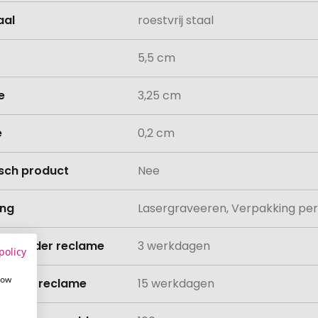
aal
roestvrij staal
5,5 cm
e
3,25 cm
e
0,2 cm
isch product
Nee
ing
Lasergraveeren, Verpakking per
ijd zonder reclame
3 werkdagen
policy
how
ijd met reclame
15 werkdagen