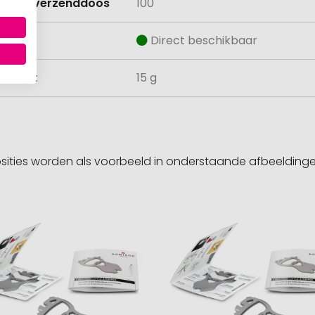
lheid verzenddoos
100
aad
Direct beschikbaar
ewicht
15 g
sities worden als voorbeeld in onderstaande afbeeldin