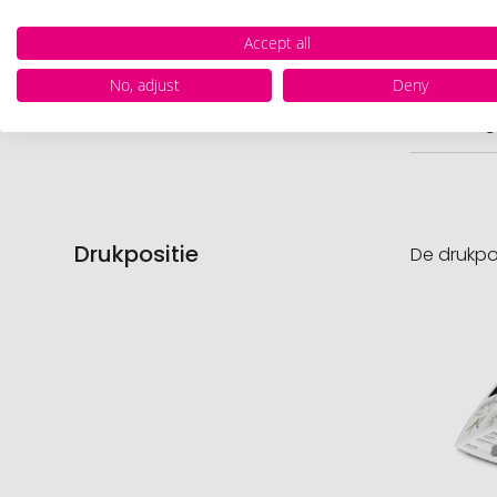
Hoevee
Accept all
Voorr
No, adjust
Deny
Nettog
Drukpositie
De drukpo