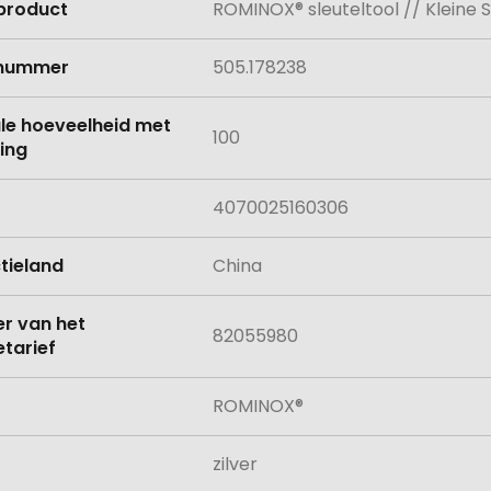
product
ROMINOX® sleuteltool // Kleine S
e
lnummer
505.178238
le hoeveelheid met
100
ing
4070025160306
tieland
China
 van het
82055980
tarief
ROMINOX®
zilver