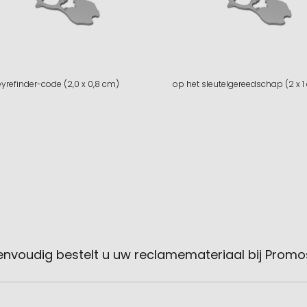
eyrefinder-code (2,0 x 0,8 cm)
op het sleutelgereedschap (2 x 1
envoudig bestelt u uw reclamemateriaal bij Promo