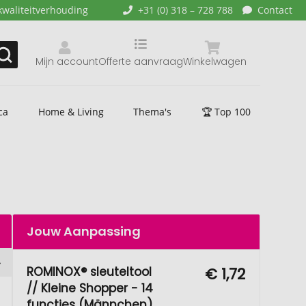
kwaliteitverhouding
+31 (0) 318 – 728 788
Contact
Mijn account
Offerte aanvraag
Winkelwagen
ca
Home & Living
Thema's
🏆 Top 100
Jouw Aanpassing
ROMINOX® sleuteltool
€ 1,72
// Kleine Shopper - 14
functies (Männchen),