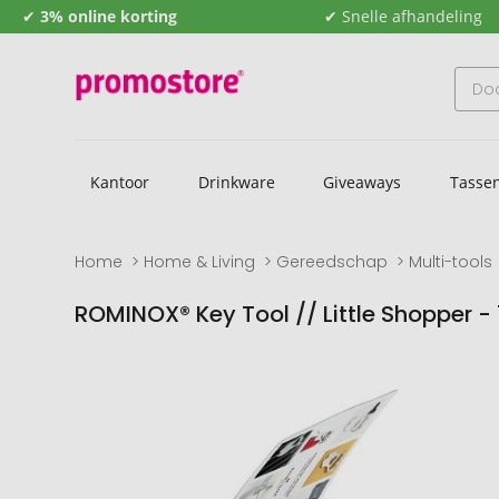
✔
3% online korting
✔ Snelle afhandeling
Kantoor
Drinkware
Giveaways
Tasse
Home
Home & Living
Gereedschap
Multi-tools
ROMINOX® Key Tool // Little Shopper -
Naar
Naar
het
het
einde
begin
van
van
de
de
afbeeldingengalerij
afbeeldingengalerij
gaan