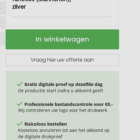
zilver
ROMINOX®
Op
In winkelwagen
Key
voorraad
Tool
//
Little
Vraag hier uw offerte aan
Shopper
-
14
functies
Gratis digitale proef op dezelfde dag
(mannetje)
De productie start zodra u akkoord geeft
Professionele bestandscontrole voor €0,-
Wij controleren uw logo voor het drukwerk
Risicoloos bestellen
Kosteloos annuleren tot aan het akkoord op
de digitale drukproef