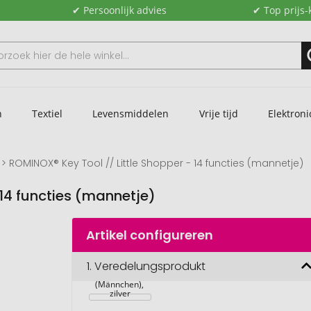
✔ Persoonlijk advies
✔ Top prijs-
n
Textiel
Levensmiddelen
Vrije tijd
Elektroni
ROMINOX® Key Tool // Little Shopper - 14 functies (mannetje)
 14 functies (mannetje)
Artikel configureren
ROMINOX® 
sleuteltool // 
1.
Veredelungsprodukt
Kleine Shopper 
- 14 functies 
(Männchen), 
zilver