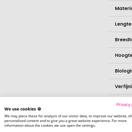
Materi
Lengte
Breedt
Hoogt
Biolog
Verfijn
Levert
Privacy 
We use cookies 🍪
We may place these for analysis of our visitor data, to improve our website, s
Levert
personalised content and to give you a great website experience. For more
information about the cookies we use open the settings.