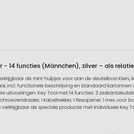
r - 14 functies (Männchen), zilver – als rela
rijgbaar als mini-hulpjes voor aan de sleutelbos! Klein, lic
l, incl. functionele beschrijving en standaard kartonnen
e uitvoeringen. Key Tool met 14 functies: 3 zeskantsleutels
opschroevendraaier, 1 kabeltrekker, 1 flesopener, 1 mes voor
k verkrijgbaar als speciale productie met individuele Ke