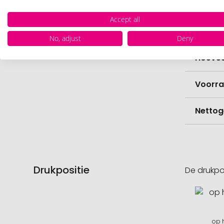
Levert
Accept all
Levert
No, adjust
Deny
Hoevee
Voorr
Nettog
Drukpositie
De drukpo
op h