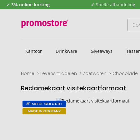
✔
3% online korting
✔ Snelle afhandeling
Kantoor
Drinkware
Giveaways
Tasse
Home
Levensmiddelen
Zoetwaren
Chocolade
Reclamekaart visitekaartformaat
Naar
Naar
#1 MEEST GEKOCHT
het
het
MADE IN GERMANY
einde
begin
van
van
de
de
afbeeldingengalerij
afbeeldingengalerij
gaan