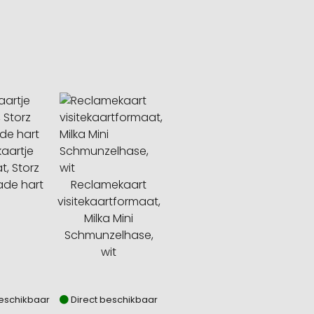
kaartje
t, Storz
ade hart
Reclamekaart
visitekaartformaat,
Milka Mini
Schmunzelhase,
wit
beschikbaar
Direct beschikbaar