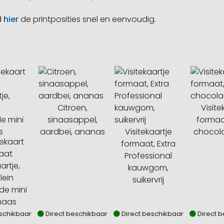
d
hier
de printposities snel en eenvoudig.
Citroen,
Visite
sinaasappel,
formaa
aardbei, ananas
Visitekaartje
chocol
ekaart
formaat, Extra
aat
Professional
artje,
kauwgom,
lein
suikervrij
de mini
haas
schikbaar
Direct beschikbaar
Direct beschikbaar
Direct 