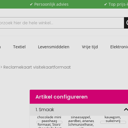
✔ Persoonlijk advies
✔ Top prijs-
n
Textiel
Levensmiddelen
Vrije tijd
Elektroni
Reclamekaart visitekaartformaat
Artikel configureren
Promotiekaart 
formaat 
Visitekaartje 
1.
Smaak
visitekaartje, 
formaat, Extra 
Riegelein 
Reclamekaart 
Citroen, 
Professional 
chocolade mini 
visitekaartformaat, 
sinaasappel, 
kauwgom, 
Visitekaartje 
paashaas
aardbei, ananas
Milka Mini 
suikervrij
formaat, Storz 
Schmunzelhase, 