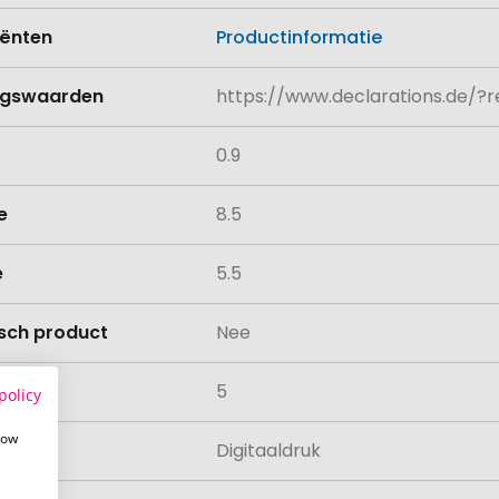
iënten
Productinformatie
ngswaarden
https://www.declarations.de/?
0.9
e
8.5
e
5.5
isch product
Nee
teit
5
policy
how
ing
Digitaaldruk