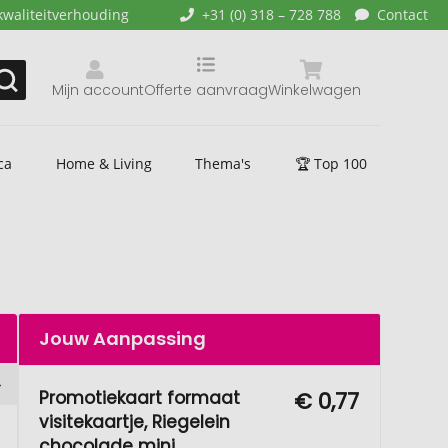
kwaliteitverhouding
+31 (0) 318 – 728 788
Contact
Mijn account
Offerte aanvraag
Winkelwagen
ca
Home & Living
Thema's
🏆 Top 100
Jouw Aanpassing
Promotiekaart formaat
€ 0,77
visitekaartje, Riegelein
chocolade mini