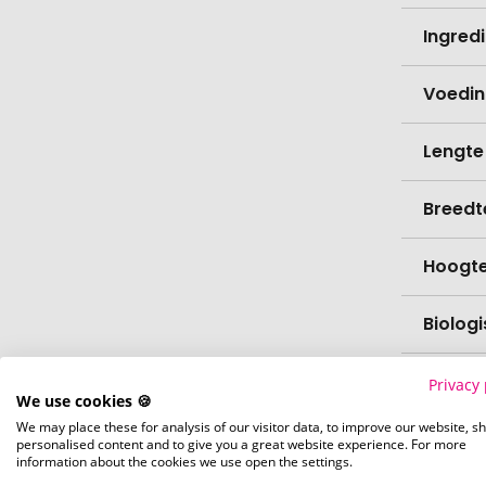
Ingred
Voedi
Lengte
Breedt
Hoogt
Biolog
Capaci
Privacy 
We use cookies 🍪
We may place these for analysis of our visitor data, to improve our website, s
Verfijn
personalised content and to give you a great website experience. For more
information about the cookies we use open the settings.