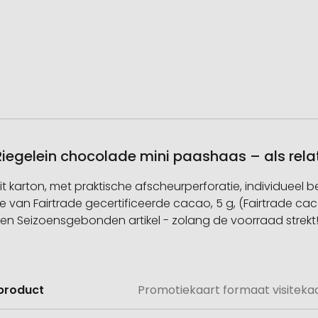
 Riegelein chocolade mini paashaas – als re
it karton, met praktische afscheurperforatie, individueel b
e van Fairtrade gecertificeerde cacao, 5 g, (Fairtrade 
ren Seizoensgebonden artikel - zolang de voorraad strekt
product
Promotiekaart formaat visitekaa
e