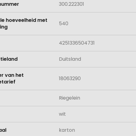
lnummer
300.222301
le hoeveelheid met
540
ing
4251336504731
tieland
Duitsland
 van het
18063290
tarief
Riegelein
wit
aal
karton