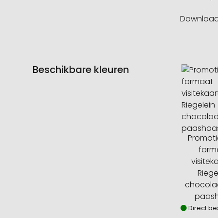
Downloa
Beschikbare kleuren
Promoti
form
visiteka
Riege
chocola
paas
Direct be