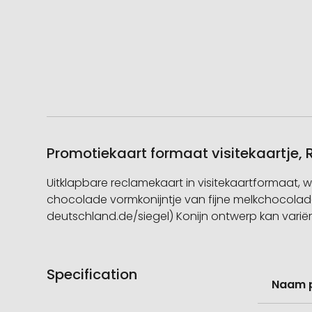
Promotiekaart formaat visitekaartje,
Uitklapbare reclamekaart in visitekaartformaat, w
chocolade vormkonijntje van fijne melkchocolad
deutschland.de/siegel) Konijn ontwerp kan varië
Specification
Meer
Naam 
informati