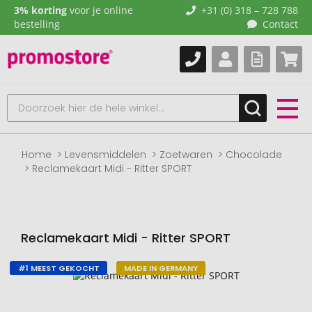
3% korting
voor je online
+31 (0) 318 – 728 788
bestelling
Contact
Home
Levensmiddelen
Zoetwaren
Chocolade
Reclamekaart Midi - Ritter SPORT
Reclamekaart Midi - Ritter SPORT
#1 MEEST GEKOCHT
MADE IN GERMANY
Naar
het
einde