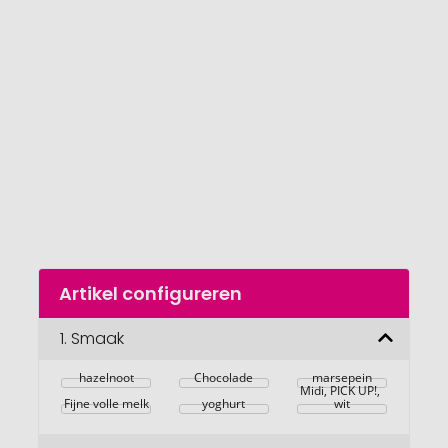
van
de
afbeeldingengalerij
gaan
Naar
Artikel configureren
het
begin
van
1.
Smaak
de
afbeeldingengalerij
hazelnoot
Chocolade
Reclamekaart 
marsepein
Midi, PICK UP!, 
Fijne volle melk
yoghurt
wit