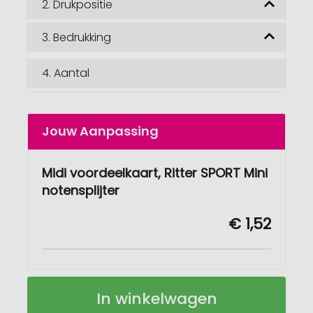
2.
Drukpositie
3.
Bedrukking
4.
Aantal
Jouw Aanpassing
Midi voordeelkaart, Ritter SPORT Mini
notensplijter
€ 1,52
Reclamekaart
Op
In winkelwagen
Midi
voorraad
-