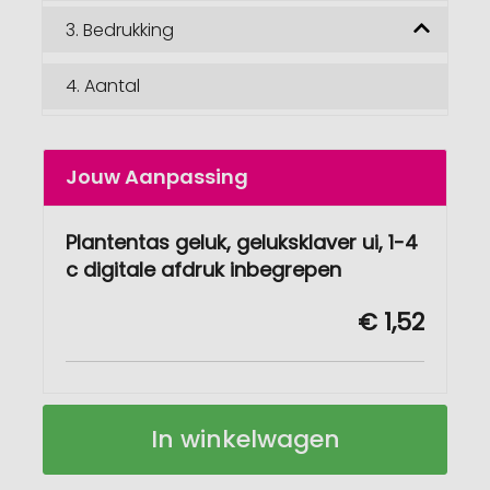
3.
Bedrukking
4.
Aantal
Jouw Aanpassing
Plantentas geluk, geluksklaver ui, 1-4
c digitale afdruk inbegrepen
€ 1,52
Plantentas
Op
In winkelwagen
Geluk
voorraad