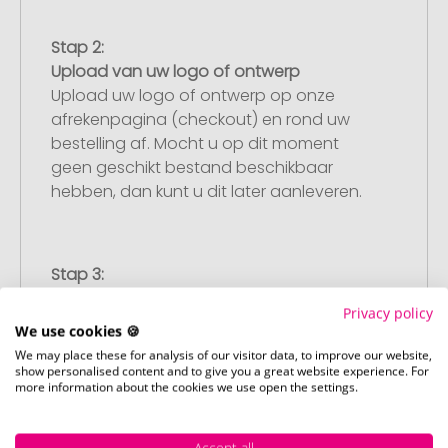
Stap 2:
Upload van uw logo of ontwerp
Upload uw logo of ontwerp op onze
afrekenpagina (checkout) en rond uw
bestelling af. Mocht u op dit moment
geen geschikt bestand beschikbaar
hebben, dan kunt u dit later aanleveren.
Stap 3:
Artikelvoorbeeld en goedkeuring
Privacy policy
U ontvangt van ons een gratis
We use cookies 🍪
drukvoorbeeld met uw ontwerp. Zodra u
We may place these for analysis of our visitor data, to improve our website,
dit heeft goedgekeurd, starten wij direct
show personalised content and to give you a great website experience. For
more information about the cookies we use open the settings.
met de productie.
Accept all