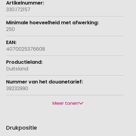
330.172157
250
4070025376608
Duitsland
39232990
Meer tonen
Drukpositie