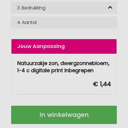
3.
Bedrukking
4.
Aantal
Jouw Aanpassing
Natuurzakje zon, dwergzonnebloem,
1-4 c digitale print inbegrepen
€ 1,44
Natuur-
Op
In winkelwagen
Tas
voorraad
Zon