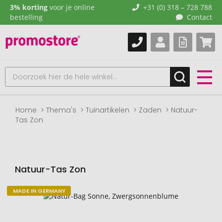
3% korting
voor je online
+31 (0) 318 – 728 788
bestelling
Contact
Home
Thema's
Tuinartikelen
Zaden
Natuur-
Tas Zon
Natuur-Tas Zon
MADE IN GERMANY
Naar
het
einde