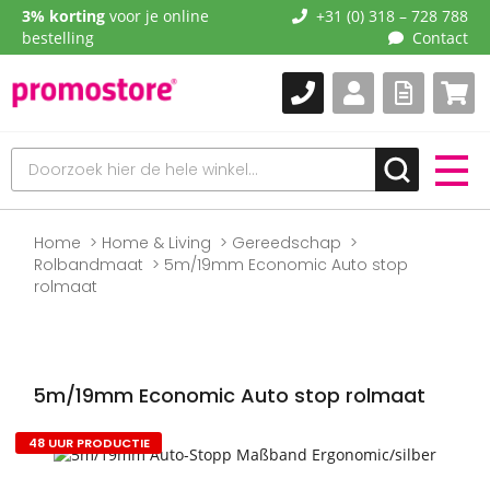
3% korting
voor je online
+31 (0) 318 – 728 788
bestelling
Contact
Home
Home & Living
Gereedschap
Rolbandmaat
5m/19mm Economic Auto stop
rolmaat
5m/19mm Economic Auto stop rolmaat
48 UUR PRODUCTIE
Naar
het