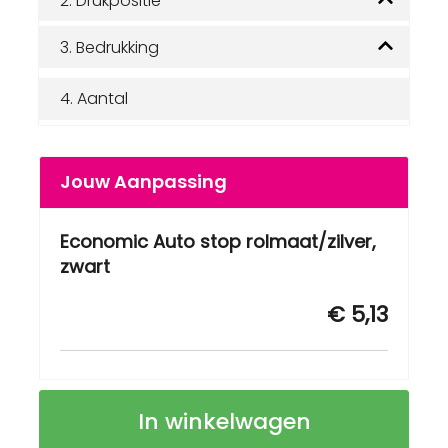
2.
Drukpositie
3.
Bedrukking
4.
Aantal
Jouw Aanpassing
Economic Auto stop rolmaat/zilver,
zwart
€ 5,13
5m/19mm
Op
In winkelwagen
Economic
voorraad
Auto