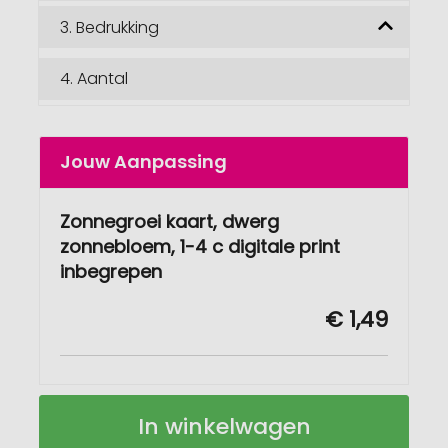
3.
Bedrukking
4.
Aantal
Jouw Aanpassing
Zonnegroei kaart, dwerg
zonnebloem, 1-4 c digitale print
inbegrepen
€ 1,49
Zon
Op
In winkelwagen
groeikaart
voorraad