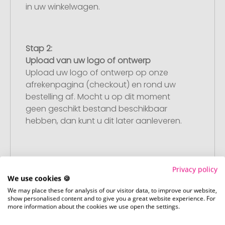
in uw winkelwagen.
Stap 2:
Upload van uw logo of ontwerp
Upload uw logo of ontwerp op onze
afrekenpagina (checkout) en rond uw
bestelling af. Mocht u op dit moment
geen geschikt bestand beschikbaar
hebben, dan kunt u dit later aanleveren.
Stap 3:
Privacy policy
Artikelvoorbeeld en goedkeuring
We use cookies 🍪
U ontvangt van ons een gratis
We may place these for analysis of our visitor data, to improve our website,
drukvoorbeeld met uw ontwerp. Zodra u
show personalised content and to give you a great website experience. For
more information about the cookies we use open the settings.
dit heeft goedgekeurd, starten wij direct
met de productie.