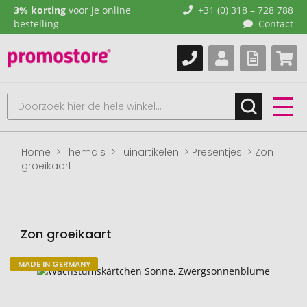
3% korting
voor je online
+31 (0) 318 – 728 788
bestelling
Contact
Home
Thema's
Tuinartikelen
Presentjes
Zon
groeikaart
Zon groeikaart
MADE IN GERMANY
Naar
het
einde