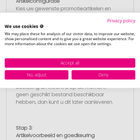
Artikelconfiguratie
Kies uw gewenste promotieartikelen en
pas deze aan naar uw wensen. Plaats
Privacy policy
vervolgens de geconfigureerde artikelen
We use cookies 🍪
in uw winkelwagen.
We may place these for analysis of our visitor data, to improve our website,
show personalised content and to give you a great website experience. For
more information about the cookies we use open the settings.
Stap 2:
Accept all
Upload van uw logo of ontwerp
Upload uw logo of ontwerp op onze
No, adjust
Deny
afrekenpagina (checkout) en rond uw
bestelling af. Mocht u op dit moment
geen geschikt bestand beschikbaar
hebben, dan kunt u dit later aanleveren.
Stap 3:
Artikelvoorbeeld en goedkeuring