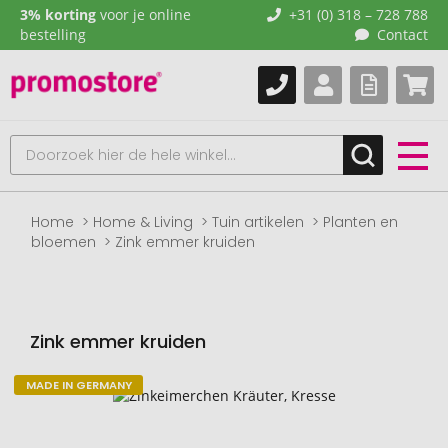
3% korting
voor je online
+31 (0) 318 – 728 788
bestelling
Contact
Home
Home & Living
Tuin artikelen
Planten en
bloemen
Zink emmer kruiden
Zink emmer kruiden
MADE IN GERMANY
Naar
het
einde