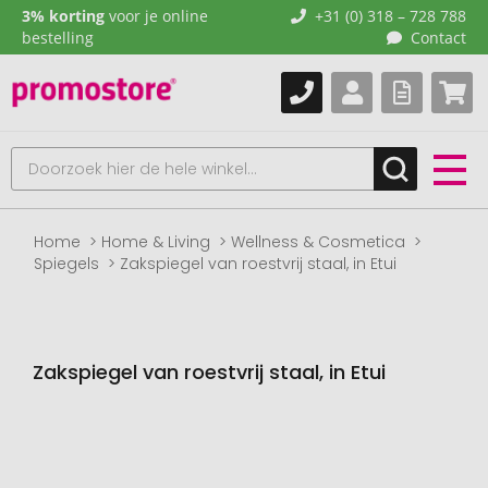
3% korting
voor je online
+31 (0) 318 – 728 788
bestelling
Contact
Home
Home & Living
Wellness & Cosmetica
Spiegels
Zakspiegel van roestvrij staal, in Etui
Zakspiegel van roestvrij staal, in Etui
Naar
het
einde