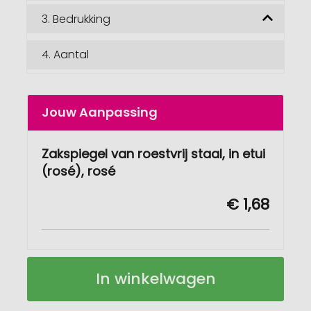
3.
Bedrukking
4.
Aantal
Jouw Aanpassing
Zakspiegel van roestvrij staal, in etui
(rosé), rosé
€ 1,68
Zakspiegel
Op
In winkelwagen
van
voorraad
roestvrij
staal,