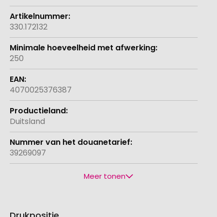
330.172132
250
4070025376387
Duitsland
39269097
Meer tonen
Drukpositie