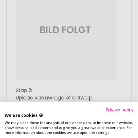
Stap 2:
Upload van uw logo of ontwerp
Upload uw logo of ontwerp op onze
Privacy policy
afrekenpagina (checkout) en rond uw
We use cookies 🍪
bestelling af. Mocht u op dit moment
We may place these for analysis of our visitor data, to improve our website,
geen geschikt bestand beschikbaar
show personalised content and to give you a great website experience. For
more information about the cookies we use open the settings.
hebben, dan kunt u dit later aanleveren.