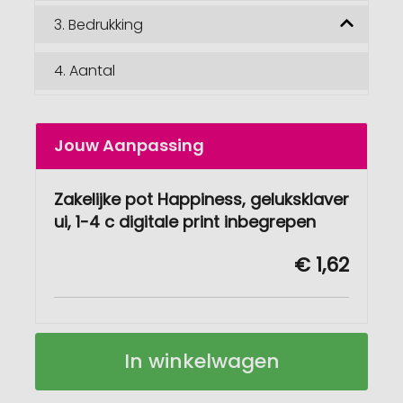
3.
Bedrukking
4.
Aantal
Jouw Aanpassing
Zakelijke pot Happiness, geluksklaver
ui, 1-4 c digitale print inbegrepen
€ 1,62
Zakelijke
Op
In winkelwagen
pot
voorraad
Geluk