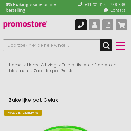
3% korting
voor je online
+31 (0) 318 – 728 788
bestelling
Contact
Home
Home & Living
Tuin artikelen
Planten en
bloemen
Zakelijke pot Geluk
Zakelijke pot Geluk
MADE IN GERMANY
Naar
het
einde