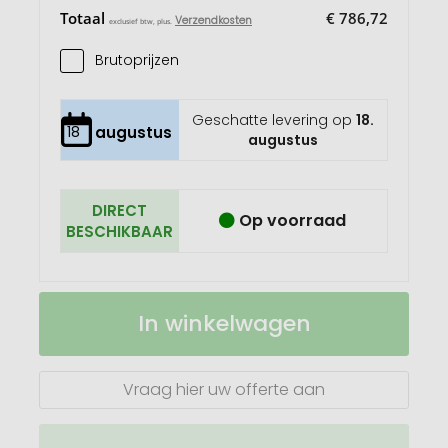
Totaal
€ 786,72
Verzendkosten
exclusief btw, plus.
Brutoprijzen
Geschatte levering op
18.
18
augustus
augustus
DIRECT
Op voorraad
BESCHIKBAAR
XS
Op
In winkelwagen
Adventskalender,
voorraad
kogel
Vraag hier uw offerte aan