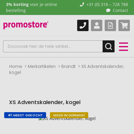
3% korting
voor je online
+31 (0) 318 – 728 788
bestelling
Contact
Home
Merkartikelen
Brandt
XS Adventskalender,
kogel
XS Adventskalender, kogel
#1 MEEST GEKOCHT
MADE IN GERMANY
Naar
het
einde