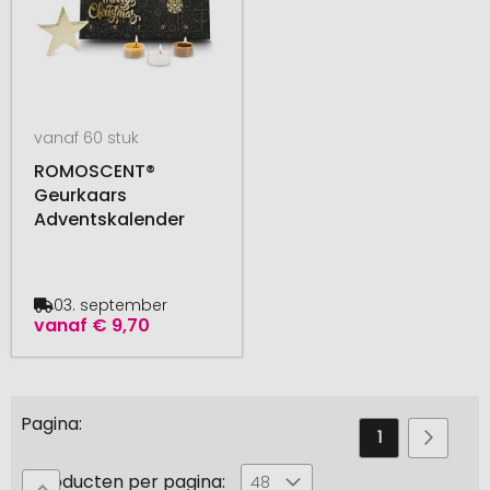
vanaf 60 stuk
ROMOSCENT®
Geurkaars
Adventskalender
03. september
vanaf
€ 9,70
Pagina
U
Pagina
Pagin
Volge
1
2
leest
Producten per pagina:
48