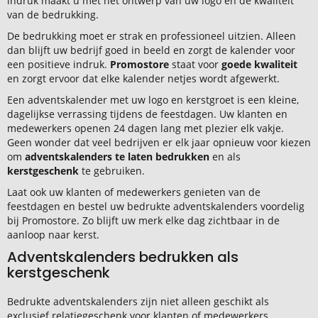
indruk maakt u met het ontwerp van uw logo en de kwaliteit
van de bedrukking.
De bedrukking moet er strak en professioneel uitzien. Alleen
dan blijft uw bedrijf goed in beeld en zorgt de kalender voor
een positieve indruk.
Promostore
staat voor
goede kwaliteit
en zorgt ervoor dat elke kalender netjes wordt afgewerkt.
Een adventskalender met uw logo en kerstgroet is een kleine,
dagelijkse verrassing tijdens de feestdagen. Uw klanten en
medewerkers openen 24 dagen lang met plezier elk vakje.
Geen wonder dat veel bedrijven er elk jaar opnieuw voor kiezen
om
adventskalenders te laten bedrukken
en als
kerstgeschenk
te gebruiken.
Laat ook uw klanten of medewerkers genieten van de
feestdagen en
bestel uw bedrukte adventskalenders voordelig
bij Promostore. Zo blijft uw merk elke dag zichtbaar in de
aanloop naar kerst.
Adventskalenders bedrukken als
kerstgeschenk
Bedrukte adventskalenders zijn niet alleen geschikt als
exclusief relatiegeschenk voor klanten of medewerkers,