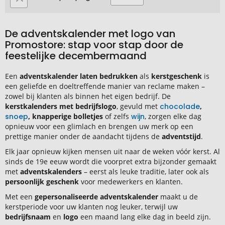
momenteel
pagina
De adventskalender met logo van
Promostore: stap voor stap door de
feestelijke decembermaand
Een
adventskalender laten bedrukken
als
kerstgeschenk
is
een geliefde en doeltreffende manier van reclame maken –
zowel bij klanten als binnen het eigen bedrijf. De
kerstkalenders met bedrijfslogo
, gevuld met
chocolade
,
snoep
, knapperige bolletjes
of zelfs
wijn
, zorgen elke dag
opnieuw voor een glimlach en brengen uw merk op een
prettige manier onder de aandacht tijdens de
adventstijd
.
Elk jaar opnieuw kijken mensen uit naar de weken vóór kerst. Al
sinds de 19e eeuw wordt die voorpret extra bijzonder gemaakt
met
adventskalenders
– eerst als leuke traditie, later ook als
persoonlijk geschenk
voor medewerkers en klanten.
Met een
gepersonaliseerde adventskalender
maakt u de
kerstperiode voor uw klanten nog leuker, terwijl uw
bedrijfsnaam
en
logo
een maand lang elke dag in beeld zijn.