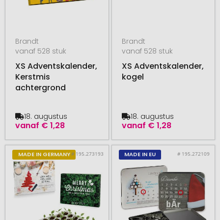
Brandt
Brandt
vanaf 528 stuk
vanaf 528 stuk
XS Adventskalender,
XS Adventskalender,
Kerstmis
kogel
achtergrond
18. augustus
18. augustus
vanaf
€ 1,28
vanaf
€ 1,28
# 195.273193
# 195.272109
MADE IN GERMANY
MADE IN EU