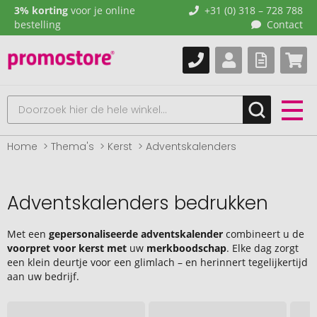
3% korting
voor je online
+31 (0) 318 – 728 788
bestelling
Contact
Home
Thema's
Kerst
Adventskalenders
Adventskalenders bedrukken
Met een
gepersonaliseerde adventskalender
combineert u de
voorpret voor kerst met
uw
merkboodschap
. Elke dag zorgt
een klein deurtje voor een glimlach – en herinnert tegelijkertijd
aan uw bedrijf.