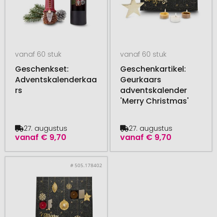
vanaf 60 stuk
vanaf 60 stuk
Geschenkset:
Geschenkartikel:
Adventskalenderkaa
Geurkaars
rs
adventskalender
'Merry Christmas'
27. augustus
27. augustus
vanaf
€ 9,70
vanaf
€ 9,70
# 505.178402