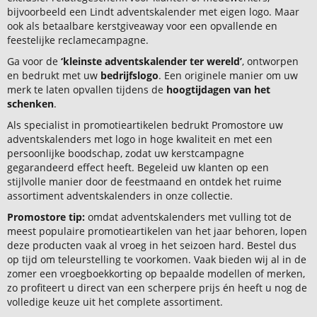
bijvoorbeeld een Lindt adventskalender met eigen logo. Maar
ook als betaalbare kerstgiveaway voor een opvallende en
feestelijke reclamecampagne.
Ga voor de
‘kleinste adventskalender ter wereld’
, ontworpen
en bedrukt met uw
bedrijfslogo
. Een originele manier om uw
merk te laten opvallen tijdens de
hoogtijdagen van het
schenken
.
Als specialist in promotieartikelen bedrukt Promostore uw
adventskalenders met logo in hoge kwaliteit en met een
persoonlijke boodschap, zodat uw kerstcampagne
gegarandeerd effect heeft. Begeleid uw klanten op een
stijlvolle manier door de feestmaand en ontdek het ruime
assortiment adventskalenders in onze collectie.
Promostore tip:
omdat adventskalenders met vulling tot de
meest populaire promotieartikelen van het jaar behoren, lopen
deze producten vaak al vroeg in het seizoen hard. Bestel dus
op tijd om teleurstelling te voorkomen. Vaak bieden wij al in de
zomer een vroegboekkorting op bepaalde modellen of merken,
zo profiteert u direct van een scherpere prijs én heeft u nog de
volledige keuze uit het complete assortiment.