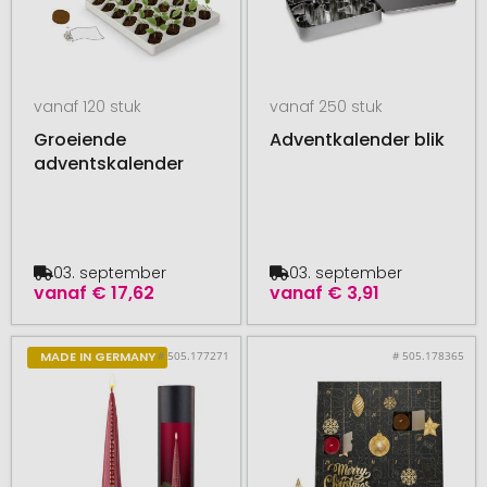
vanaf 120 stuk
vanaf 250 stuk
Groeiende
Adventkalender blik
adventskalender
03. september
03. september
vanaf
€ 17,62
vanaf
€ 3,91
# 505.177271
# 505.178365
MADE IN GERMANY