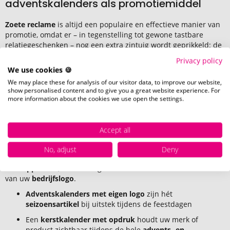
adventskalenders als promotiemiddel
Zoete reclame
is altijd een populaire en effectieve manier van
promotie, omdat er – in tegenstelling tot gewone tastbare
relatiegeschenken – nog een extra zintuig wordt geprikkeld: de
smaak
. Zo bereikt u uw klanten met heerlijke
Privacy policy
promotiesnoepjes
op bijna alle zintuiglijke niveaus.
We use cookies 🍪
Een
adventskalender met bedrukking
creëert bovendien een
We may place these for analysis of our visitor data, to improve our website,
show personalised content and to give you a great website experience. For
persoonlijke band tussen uw bedrijf en uw klanten en biedt
more information about the cookies we use open the settings.
meerwaarde voor beide partijen. Voor de ontvanger is het een
leuke verrassing om elke dag een nieuw cadeautje of een
kleine attentie uit de kalender te halen. Voor uw bedrijf is het
Accept all
een uitstekende kans om in contact te blijven met klanten en te
laten zien dat u hen waardeert.
No, adjust
Deny
Adventskalenders als promotieartikel
bieden een groot
drukoppervlak
, dat volledig naar wens kan worden voorzien
van uw
bedrijfslogo
.
Adventskalenders met eigen logo
zijn hét
seizoensartikel
bij uitstek tijdens de feestdagen
Een
kerstkalender met opdruk
houdt uw merk of
product zichtbaar tijdens de hele
advents- en