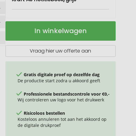
Words
Op
In winkelwagen
GRS
voorraad
gecertificeerd
RPET
&
Vraag hier uw offerte aan
Kraft
A5
notitieboek
Gratis digitale proef op dezelfde dag
De productie start zodra u akkoord geeft
Professionele bestandscontrole voor €0,-
Wij controleren uw logo voor het drukwerk
Risicoloos bestellen
Kosteloos annuleren tot aan het akkoord op
de digitale drukproef