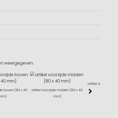
gen weergegeven.
artikel voorzijde on
jde boven (80 x 40
artikel voorzijde midden (80 x 40
mm)
mm)
mm)