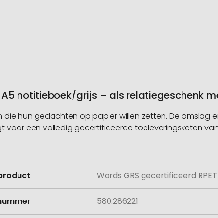
 A5 notitieboek/grijs – als relatiegeschenk 
en die hun gedachten op papier willen zetten. De omslag
gt voor een volledig gecertificeerde toeleveringsketen va
product
Words GRS gecertificeerd RPET &
e
lnummer
580.286221