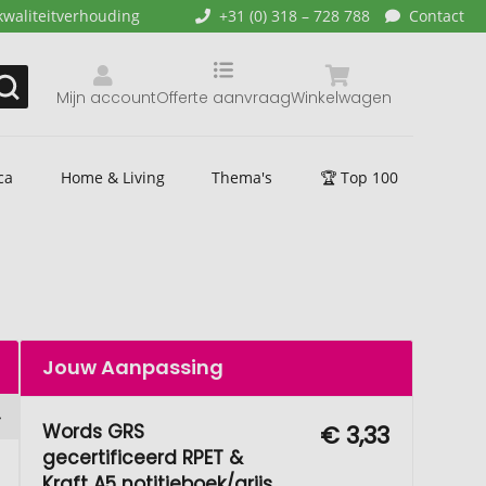
kwaliteitverhouding
+31 (0) 318 – 728 788
Contact
Mijn account
Offerte aanvraag
Winkelwagen
ca
Home & Living
Thema's
🏆 Top 100
Jouw Aanpassing
Words GRS
€ 3,33
gecertificeerd RPET &
Kraft A5 notitieboek/grijs