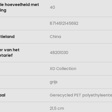
le hoeveelheid met
40
ing
8714612145692
tieland
China
 van het
48201030
tarief
XD Collection
grijs
aal
Gerecycled PET polyethyleente
21,5 cm