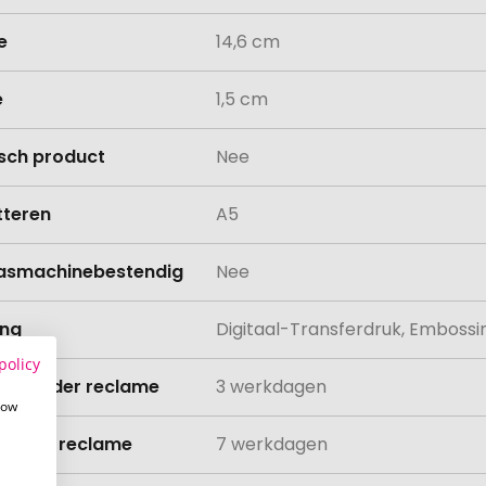
e
14,6 cm
e
1,5 cm
isch product
Nee
teren
A5
asmachinebestendig
Nee
ing
Digitaal-Transferdruk, Emboss
policy
ijd zonder reclame
3 werkdagen
how
ijd met reclame
7 werkdagen