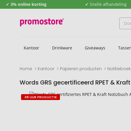
✔
3% online korting
✔ Snelle afhandeling
Kantoor
Drinkware
Giveaways
Tasse
Home
Kantoor
Papieren producten
Notitieboe
Words GRS gecertificeerd RPET & Kraft
Naar
Naar
48 UUR PRODUCTIE
het
het
einde
begin
van
van
de
de
afbeeldingengalerij
afbeeldingengalerij
gaan