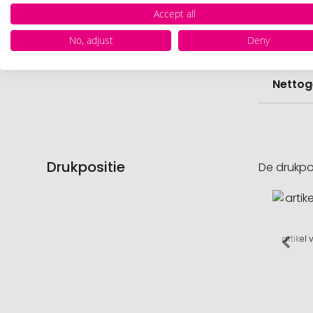
Hoevee
Accept all
No, adjust
Deny
Voorr
Nettog
Drukpositie
De drukpo
artikel 