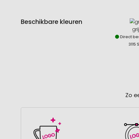
Beschikbare kleuren
gri
Direct be
3115 
Zo e