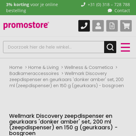
3% korting
voor je online
+31 (0) 318 – 728 788
bestelling
Contact
Home
Home & Living
Wellness & Cosmetica
Badkameraccessoires
Wellmark Discovery
zeepdispenser en geurkaars 'donker amber' set, 200
ml (zeepdispenser) en 150 g (geurkaars) - bosgroen
Wellmark Discovery zeepdispenser en
geurkaars 'donker amber' set, 200 ml
(zeepdispenser) en 150 g (geurkaars) -
bosgroen