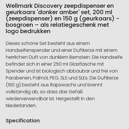
de
Wellmark Discovery zeepdispenser en
afbeeldingengalerij
geurkaars 'donker amber' set, 200 ml
(zeepdispenser) en 150 g (geurkaars) -
bosgroen – als relatiegeschenk met
logo bedrukken
Dieses schöne Set besteht aus einem
Handseifenspender und einer Duftkerze mit einem
herrlichen Duft von dunklem Bernstein. Die Handseife
befindet sich in einer 250 ml Glasflasche mit
Spender und ist biologisch abbaubar und frei von
Parabenen, Palmöl, PEG, SLS und SLEs. Die Duftkerze
(150 g) besteht aus Rapswachs und brennt
vollständig ab, so dass das Gefäß
wiederverwendbar ist. Hergestellt in den
Niederlanden.
Specification