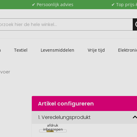
✔ Persoonlijk advies
✔ Top prijs-
n
Textiel
Levensmiddelen
Vrije tijd
Elektroni
lvoer
Artikel configureren
1.
Veredelungsprodukt
Vogelhuisje, 1-
4 c digitale 
afdruk 
inbegrepen