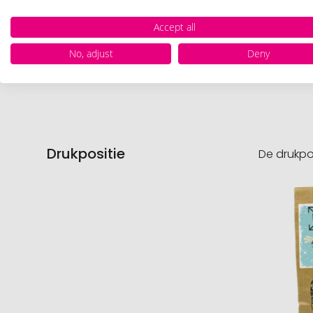
Nettog
Accept all
No, adjust
Deny
Product
Drukpositie
De drukpo