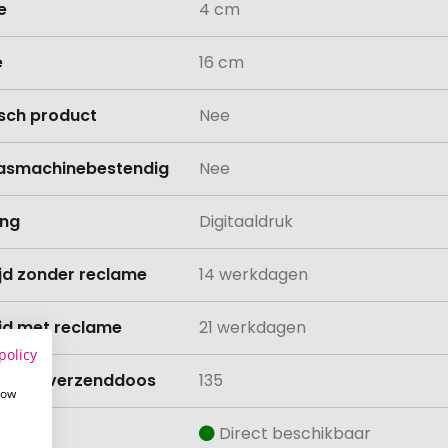
e
4 cm
e
16 cm
isch product
Nee
asmachinebestendig
Nee
ing
Digitaaldruk
ijd zonder reclame
14 werkdagen
ijd met reclame
21 werkdagen
policy
lheid verzenddoos
135
how
aad
Direct beschikbaar