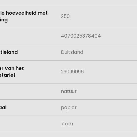
le hoeveelheid met
250
ing
4070025378404
tieland
Duitsland
 van het
23099096
tarief
natuur
aal
papier
7 cm