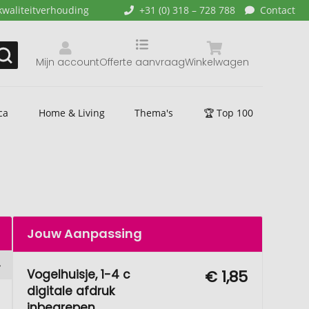
kwaliteitverhouding
+31 (0) 318 – 728 788
Contact
Mijn account
Offerte aanvraag
Winkelwagen
ca
Home & Living
Thema's
🏆 Top 100
Jouw Aanpassing
Vogelhuisje, 1-4 c
€ 1,85
digitale afdruk
inbegrepen