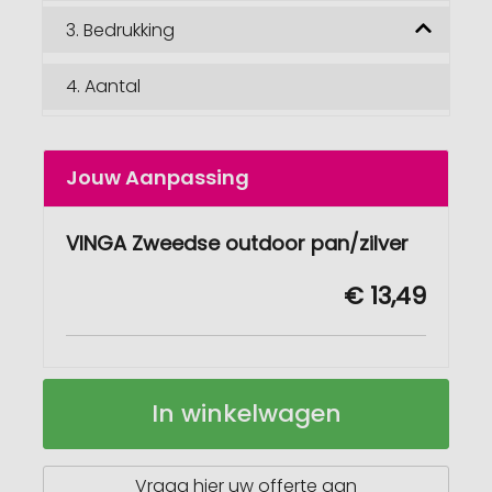
3.
Bedrukking
4.
Aantal
Jouw Aanpassing
VINGA Zweedse outdoor pan/zilver
€ 13,49
VINGA
Op
In winkelwagen
Zweedse
voorraad
outdoor
pan
Vraag hier uw offerte aan