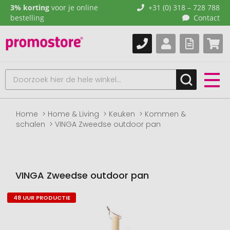
3% korting
voor je online
+31 (0) 318 – 728 788
bestelling
Contact
Home
Home & Living
Keuken
Kommen &
schalen
VINGA Zweedse outdoor pan
VINGA Zweedse outdoor pan
48 UUR PRODUCTIE
Naar
het
einde