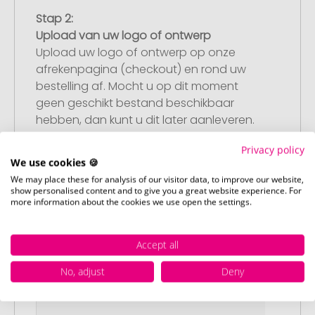
Stap 2:
Upload van uw logo of ontwerp
Upload uw logo of ontwerp op onze
afrekenpagina (checkout) en rond uw
bestelling af. Mocht u op dit moment
geen geschikt bestand beschikbaar
hebben, dan kunt u dit later aanleveren.
Privacy policy
We use cookies 🍪
Stap 3:
We may place these for analysis of our visitor data, to improve our website,
show personalised content and to give you a great website experience. For
Artikelvoorbeeld en goedkeuring
more information about the cookies we use open the settings.
U ontvangt van ons een gratis
drukvoorbeeld met uw ontwerp. Zodra u
Accept all
dit heeft goedgekeurd, starten wij direct
met de productie.
No, adjust
Deny