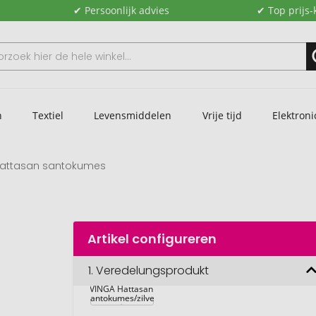
✔ Persoonlijk advies
✔ Top prijs-
n
Textiel
Levensmiddelen
Vrije tijd
Elektroni
Hattasan santokumes
Artikel configureren
1.
Veredelungsprodukt
VINGA Hattasan 
santokumes/zilver