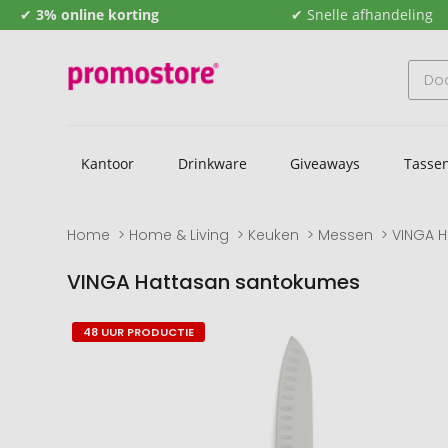
✔
3% online korting
✔ Snelle afhandeling
Kantoor
Drinkware
Giveaways
Tasse
Home
Home & Living
Keuken
Messen
VINGA 
VINGA Hattasan santokumes
Naar
Naar
48 UUR PRODUCTIE
het
het
einde
begin
van
van
de
de
afbeeldingengalerij
afbeeldingengalerij
gaan