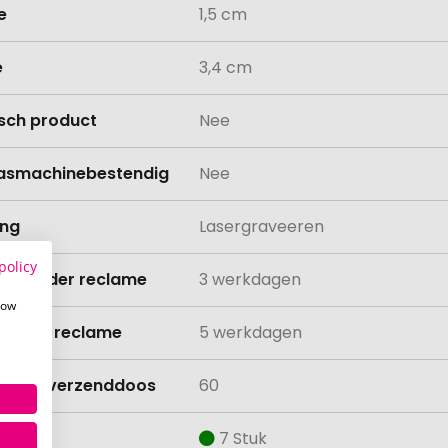
e
1,5 cm
e
3,4 cm
isch product
Nee
asmachinebestendig
Nee
ing
Lasergraveeren
policy
ijd zonder reclame
3 werkdagen
how
ijd met reclame
5 werkdagen
lheid verzenddoos
60
aad
7 Stuk