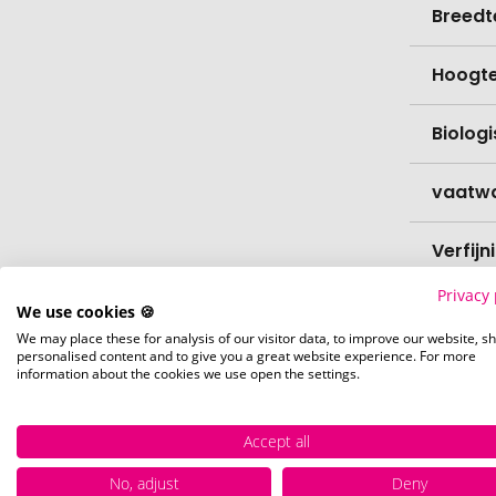
Breedt
Hoogt
Biolog
vaatw
Verfijn
Privacy 
Levert
We use cookies 🍪
We may place these for analysis of our visitor data, to improve our website, s
personalised content and to give you a great website experience. For more
Levert
information about the cookies we use open the settings.
Hoevee
Accept all
No, adjust
Deny
Voorr