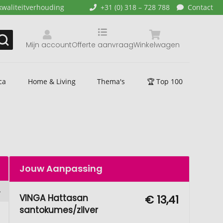
kwaliteitverhouding
+31 (0) 318 – 728 788
Contact
Mijn account
Offerte aanvraag
Winkelwagen
ca
Home & Living
Thema's
🏆 Top 100
Jouw Aanpassing
VINGA Hattasan
€ 13,41
santokumes/zilver