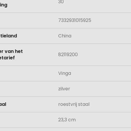
30
ing
7332931015925
tieland
China
 van het
82119200
tarief
Vinga
zilver
aal
roestvrij staal
23,3 cm