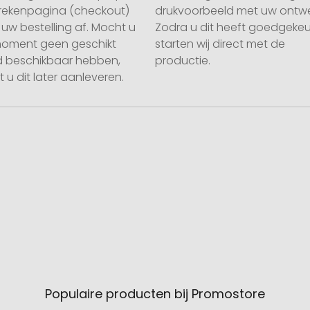
rekenpagina (checkout)
drukvoorbeeld met uw ontwe
uw bestelling af. Mocht u
Zodra u dit heeft goedgekeu
moment geen geschikt
starten wij direct met de
 beschikbaar hebben,
productie.
 u dit later aanleveren.
Populaire producten bij Promostore