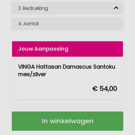
3.
Bedrukking
4.
Aantal
Jouw Aanpassing
VINGA Hattasan Damascus Santoku
mes/zilver
€ 54,00
VINGA
Op
In winkelwagen
Hattasan
voorraad
Damascus
Santoku