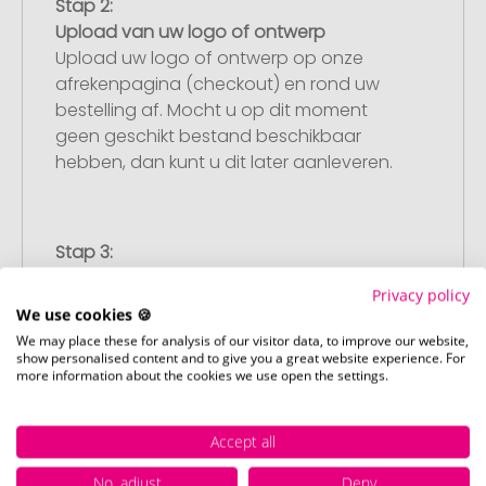
Stap 2:
Upload van uw logo of ontwerp
Upload uw logo of ontwerp op onze
afrekenpagina (checkout) en rond uw
bestelling af. Mocht u op dit moment
geen geschikt bestand beschikbaar
hebben, dan kunt u dit later aanleveren.
Stap 3:
Artikelvoorbeeld en goedkeuring
Privacy policy
U ontvangt van ons een gratis
We use cookies 🍪
drukvoorbeeld met uw ontwerp. Zodra u
We may place these for analysis of our visitor data, to improve our website,
dit heeft goedgekeurd, starten wij direct
show personalised content and to give you a great website experience. For
more information about the cookies we use open the settings.
met de productie.
Accept all
Stap 4:
No, adjust
Deny