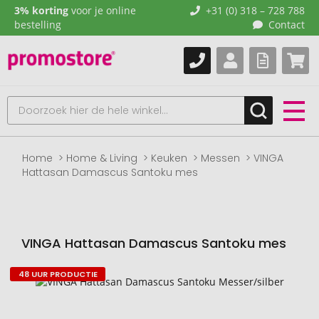
3% korting
voor je online
+31 (0) 318 – 728 788
bestelling
Contact
Home
Home & Living
Keuken
Messen
VINGA
Hattasan Damascus Santoku mes
VINGA Hattasan Damascus Santoku mes
48 UUR PRODUCTIE
Naar
het
einde