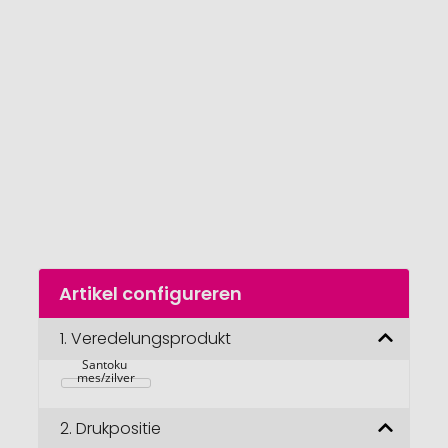
van
de
afbeeldingengalerij
gaan
Naar
Artikel configureren
het
begin
VINGA 
van
1.
Veredelungsprodukt
Hattasan 
Damascus 
de
Santoku 
afbeeldingengalerij
mes/zilver
2.
Drukpositie