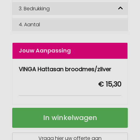
3.
Bedrukking
4.
Aantal
Jouw Aanpassing
VINGA Hattasan broodmes/zilver
€ 15,30
VINGA
Op
In winkelwagen
Hattasan
voorraad
broodmes
Vraag hier uw offerte aan