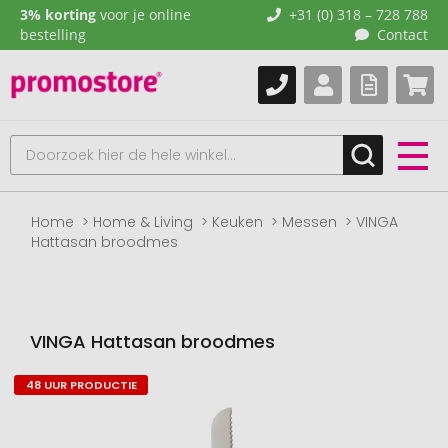
3% korting
voor je online
+31 (0) 318 – 728 788
bestelling
Contact
Home
Home & Living
Keuken
Messen
VINGA
Hattasan broodmes
VINGA Hattasan broodmes
48 UUR PRODUCTIE
Naar
het
einde