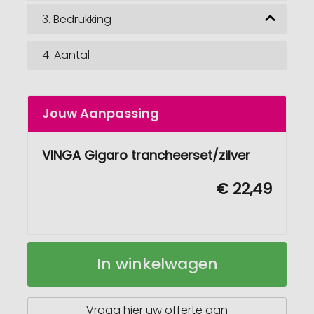
3.
Bedrukking
4.
Aantal
Jouw Aanpassing
VINGA Gigaro trancheerset/zilver
€ 22,49
VINGA
Op
In winkelwagen
Gigaro
voorraad
trancheerset
Vraag hier uw offerte aan