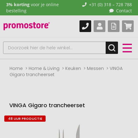
3% korting
voor je online
+31 (0) 318 – 728 788
bestelling
Contact
Home
Home & Living
Keuken
Messen
VINGA
Gigaro trancheerset
VINGA Gigaro trancheerset
48 UUR PRODUCTIE
Naar
het
einde