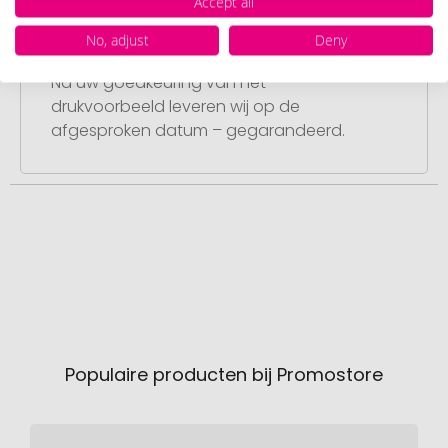
Accept all
Stap 4:
No, adjust
Deny
Punctuele en snelle levering
Na uw goedkeuring van het
drukvoorbeeld leveren wij op de
afgesproken datum – gegarandeerd.
Populaire producten bij Promostore