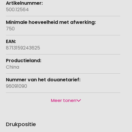
500.12564
750
8713159243625
China
96091090
Meer tonen
Drukpositie