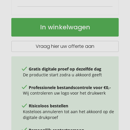
Tullik
Op
In winkelwagen
4
voorraad
delige
potlodenset
Vraag hier uw offerte aan
Gratis digitale proef op dezelfde dag
De productie start zodra u akkoord geeft
Professionele bestandscontrole voor €0,-
Wij controleren uw logo voor het drukwerk
Risicoloos bestellen
Kosteloos annuleren tot aan het akkoord op de
digitale drukproef
Persoonlijk contactpersoon