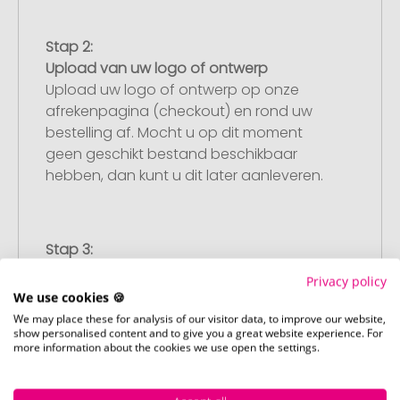
Stap 2:
Upload van uw logo of ontwerp
Upload uw logo of ontwerp op onze
afrekenpagina (checkout) en rond uw
bestelling af. Mocht u op dit moment
geen geschikt bestand beschikbaar
hebben, dan kunt u dit later aanleveren.
Stap 3:
Artikelvoorbeeld en goedkeuring
Privacy policy
U ontvangt van ons een gratis
We use cookies 🍪
drukvoorbeeld met uw ontwerp. Zodra u
We may place these for analysis of our visitor data, to improve our website,
dit heeft goedgekeurd, starten wij direct
show personalised content and to give you a great website experience. For
more information about the cookies we use open the settings.
met de productie.