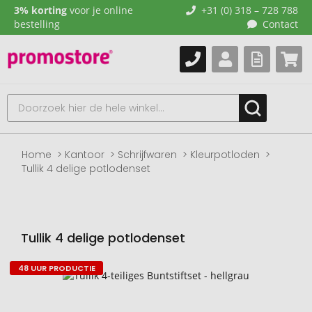
3% korting
voor je online
+31 (0) 318 – 728 788
bestelling
Contact
Home
Kantoor
Schrijfwaren
Kleurpotloden
Tullik 4 delige potlodenset
Tullik 4 delige potlodenset
48 UUR PRODUCTIE
Naar
het
einde