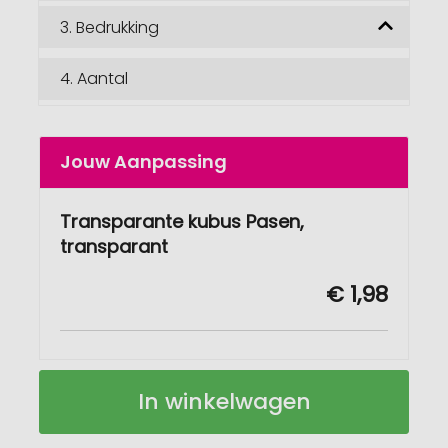
3.
Bedrukking
4.
Aantal
Jouw Aanpassing
Transparante kubus Pasen,
transparant
€ 1,98
Transparante
Op
In winkelwagen
kubus
voorraad
Pasen