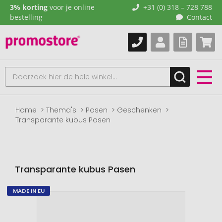
3% korting
voor je online
+31 (0) 318 – 728 788
bestelling
Contact
Home
Thema's
Pasen
Geschenken
Transparante kubus Pasen
Transparante kubus Pasen
MADE IN EU
Naar
het
einde