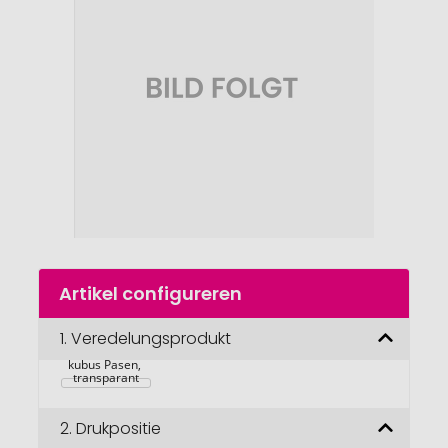
van
de
afbeeldingengalerij
gaan
Naar
Artikel configureren
het
begin
van
1.
Veredelungsprodukt
Transparante 
de
kubus Pasen, 
afbeeldingengalerij
transparant
2.
Drukpositie