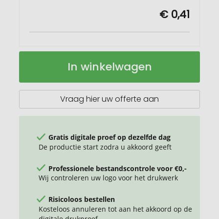
€ 0,41
Tetraeder
Op
In winkelwagen
fruitgom
voorraad
-
30%
vruchtensap
Vraag hier uw offerte aan
-
15
g
Gratis digitale proef op dezelfde dag
De productie start zodra u akkoord geeft
Professionele bestandscontrole voor €0,-
Wij controleren uw logo voor het drukwerk
Risicoloos bestellen
Kosteloos annuleren tot aan het akkoord op de
digitale drukproef