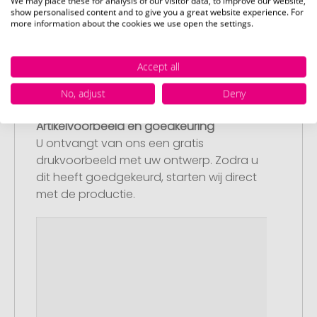
We may place these for analysis of our visitor data, to improve our website,
show personalised content and to give you a great website experience. For
bestelling af. Mocht u op dit moment
more information about the cookies we use open the settings.
geen geschikt bestand beschikbaar
hebben, dan kunt u dit later aanleveren.
Accept all
No, adjust
Deny
Stap 3:
Artikelvoorbeeld en goedkeuring
U ontvangt van ons een gratis
drukvoorbeeld met uw ontwerp. Zodra u
dit heeft goedgekeurd, starten wij direct
met de productie.