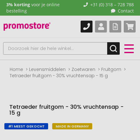
3% korting
voor je online
+31 (0) 318 – 728 788
bestelling
Contact
Home
Levensmiddelen
Zoetwaren
Fruitgom
Tetraeder fruitgom - 30% vruchtensap - 15 g
Tetraeder fruitgom - 30% vruchtensap -
15 g
#1 MEEST GEKOCHT
MADE IN GERMANY
Naar
het