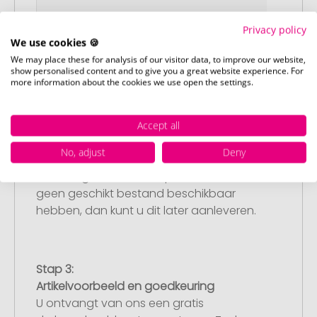
Privacy policy
We use cookies 🍪
We may place these for analysis of our visitor data, to improve our website,
show personalised content and to give you a great website experience. For
more information about the cookies we use open the settings.
Stap 2:
Upload van uw logo of ontwerp
Accept all
Upload uw logo of ontwerp op onze
No, adjust
Deny
afrekenpagina (checkout) en rond uw
bestelling af. Mocht u op dit moment
geen geschikt bestand beschikbaar
hebben, dan kunt u dit later aanleveren.
Stap 3:
Artikelvoorbeeld en goedkeuring
U ontvangt van ons een gratis