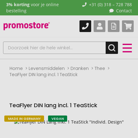
3% korting
voor je online
+31 (0) 318 – 728 788
bestelling
Contact
Home
Levensmiddelen
Dranken
Thee
TeaFlyer DIN lang incl. 1 TeaStick
TeaFlyer DIN lang incl. 1 TeaStick
MADE IN GERMANY
VEGAN
Naar
het
einde