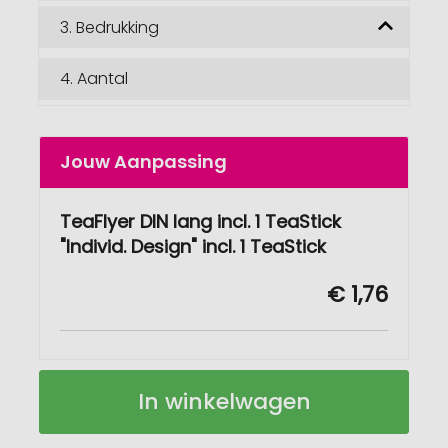
3.
Bedrukking
4.
Aantal
Jouw Aanpassing
TeaFlyer DIN lang incl. 1 TeaStick
"Individ. Design" incl. 1 TeaStick
€ 1,76
TeaFlyer
Op
In winkelwagen
DIN
voorraad
lang
incl.