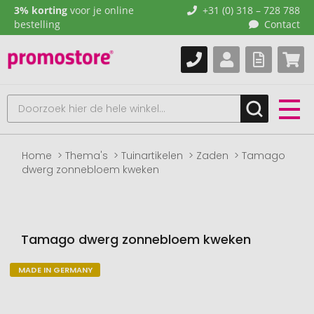
3% korting
voor je online
+31 (0) 318 – 728 788
bestelling
Contact
Home
Thema's
Tuinartikelen
Zaden
Tamago
dwerg zonnebloem kweken
Tamago dwerg zonnebloem kweken
MADE IN GERMANY
Naar
het
einde