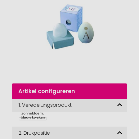
van
de
afbeeldingengalerij
gaan
Naar
Artikel configureren
het
begin
van
1.
Veredelungsprodukt
Tamago dwerg 
de
zonnebloem, 
afbeeldingengalerij
blauw kweken
2.
Drukpositie