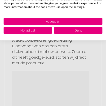
bestelling af. Mocht u op dit moment
show personalised content and to give you a great website experience. For
more information about the cookies we use open the settings.
geen geschikt bestand beschikbaar
hebben, dan kunt u dit later aanleveren.
Accept all
No, adjust
Deny
Stap 3:
Artikelvoorbeeld en goedkeuring
U ontvangt van ons een gratis
drukvoorbeeld met uw ontwerp. Zodra u
dit heeft goedgekeurd, starten wij direct
met de productie.