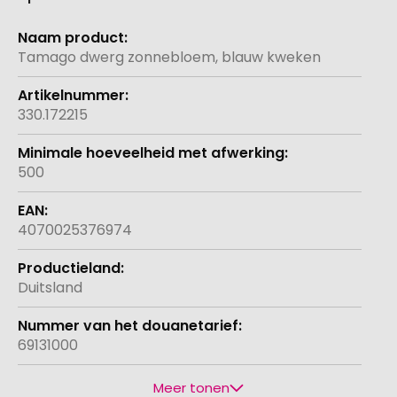
Meer
informatie
Tamago dwerg zonnebloem, blauw kweken
330.172215
500
4070025376974
Duitsland
69131000
Meer tonen