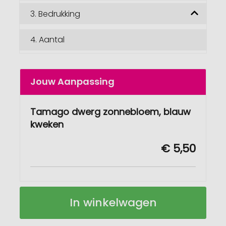
3.
Bedrukking
4.
Aantal
Jouw Aanpassing
Tamago dwerg zonnebloem, blauw
kweken
€ 5,50
Tamago
Op
In winkelwagen
dwerg
voorraad
zonnebloem
kweken