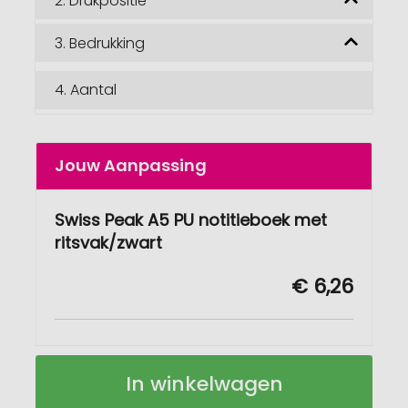
2.
Drukpositie
3.
Bedrukking
4.
Aantal
Jouw Aanpassing
Swiss Peak A5 PU notitieboek met
ritsvak/zwart
€ 6,26
Swiss
Op
In winkelwagen
Peak
voorraad
A5