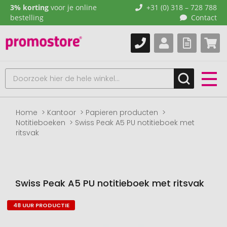
3% korting
voor je online
+31 (0) 318 – 728 788
bestelling
Contact
Home
Kantoor
Papieren producten
Notitieboeken
Swiss Peak A5 PU notitieboek met
ritsvak
Swiss Peak A5 PU notitieboek met ritsvak
48 UUR PRODUCTIE
Naar
het