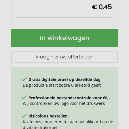
€ 0,45
Sticky-
Op
In winkelwagen
Mate®
voorraad
gerecyclede
sticky
notes
Vraag hier uw offerte aan
50
x
75
mm
Gratis digitale proef op dezelfde dag
De productie start zodra u akkoord geeft
Professionele bestandscontrole voor €0,-
Wij controleren uw logo voor het drukwerk
Risicoloos bestellen
Kosteloos annuleren tot aan het akkoord op de
digitale drukproef