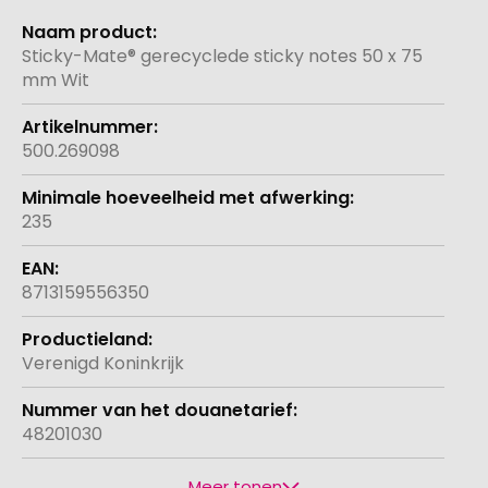
Meer
informatie
Sticky-Mate® gerecyclede sticky notes 50 x 75
mm Wit
500.269098
235
8713159556350
Verenigd Koninkrijk
48201030
Meer tonen