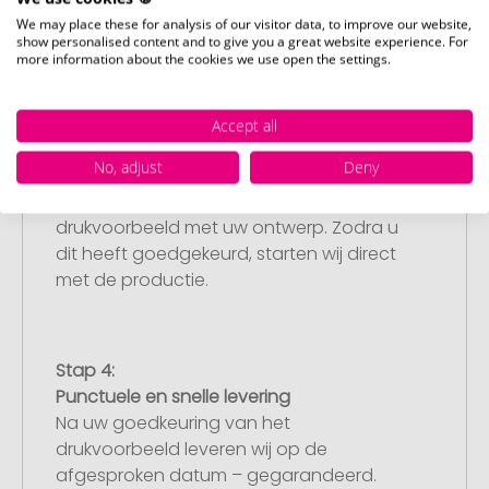
bestelling af. Mocht u op dit moment
We may place these for analysis of our visitor data, to improve our website,
geen geschikt bestand beschikbaar
show personalised content and to give you a great website experience. For
hebben, dan kunt u dit later aanleveren.
more information about the cookies we use open the settings.
Accept all
Stap 3:
No, adjust
Deny
Artikelvoorbeeld en goedkeuring
U ontvangt van ons een gratis
drukvoorbeeld met uw ontwerp. Zodra u
dit heeft goedgekeurd, starten wij direct
met de productie.
Stap 4:
Punctuele en snelle levering
Na uw goedkeuring van het
drukvoorbeeld leveren wij op de
afgesproken datum – gegarandeerd.