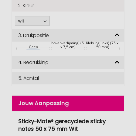
2.
Kleur
3.
Drukpositie
Vellen (staand 
Blätter 
formaat met 
(Querformat mit 
bovenverlijming) (5 
Klebung links) (75 x 
Geen
x 7,5 cm)
50 mm)
4.
Bedrukking
5.
Aantal
Jouw Aanpassing
Sticky-Mate® gerecyclede sticky
notes 50 x 75 mm Wit