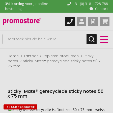
3% korting
voor je online
+31 (0) 318 – 728 788
bestelling
Contact
Home
Kantoor
Papieren producten
Sticky-
notes
Sticky-Mate® gerecyclede sticky notes 50 x
75 mm
Sticky-Mate® gerecyclede sticky notes 50
x 75 mm
48 UUR PRODUCTIE
Naar