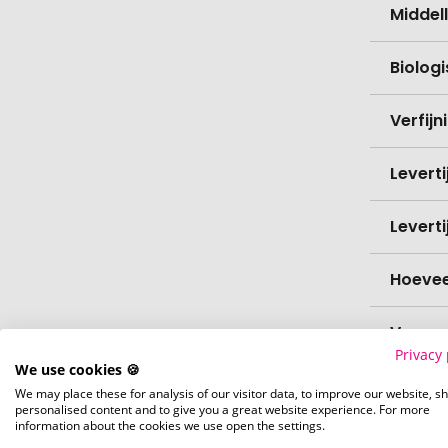
Middell
Biolog
Verfijn
Levert
Levert
Hoevee
Voorr
Privacy 
We use cookies 🍪
Nettog
We may place these for analysis of our visitor data, to improve our website, s
personalised content and to give you a great website experience. For more
information about the cookies we use open the settings.