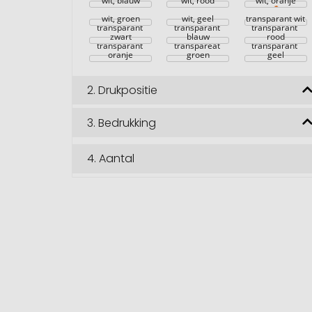
wit, blauw
wit, rood
wit, oranje
wit, groen
wit, geel
transparant wit
transparant 
transparant 
transparant 
zwart
blauw
rood
transparant 
transpareat 
transparant 
oranje
groen
geel
2.
Drukpositie
3.
Bedrukking
4.
Aantal