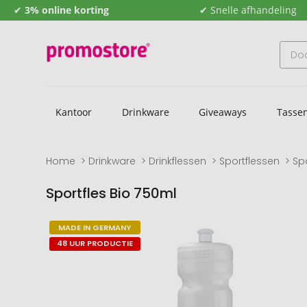
✔
3% online korting
✔ Snelle afhandeling
Kantoor
Drinkware
Giveaways
Tasse
Home
Drinkware
Drinkflessen
Sportflessen
Sp
Sportfles Bio 750ml
Naar
Naar
MADE IN GERMANY
het
het
48 UUR PRODUCTIE
einde
begin
van
van
de
de
afbeeldingengalerij
afbeeldingengalerij
gaan