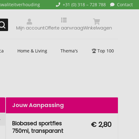
kwaliteitverhouding
+31 (0) 318 – 728 788
Contact
Mijn account
Offerte aanvraag
Winkelwagen
ca
Home & Living
Thema's
🏆 Top 100
Jouw Aanpassing
Biobased sportfles
€ 2,80
750ml, transparant