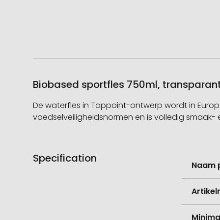
Biobased sportfles 750ml, transparan
De waterfles in Toppoint-ontwerp wordt in Europa
voedselveiligheidsnormen en is volledig smaak- en
Specification
Meer
Naam 
informati
Artike
Minima