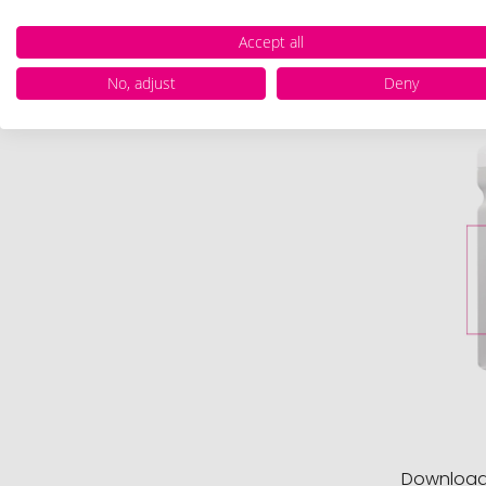
Accept all
Drukpositie
De drukpo
No, adjust
Deny
Downloa