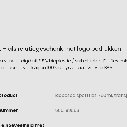
t – als relatiegeschenk met logo bedrukken
 vervaardigd uit 95% bioplastic / suikerbieten. De fles v
 geurloos. Lekvrij en 100% recyclebaar. Vrij van BPA.
product
Biobased sportfles 750ml, tran
e
lnummer
550.199663
le hoeveelheid met