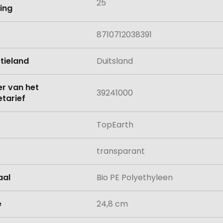
25
ing
8710712038391
tieland
Duitsland
 van het
39241000
tarief
TopEarth
transparant
aal
Bio PE Polyethyleen
e
24,8 cm