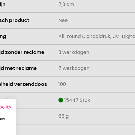
ijn
7,3 cm
isch product
Nee
ing
All-round Digitaaldruk, UV-Digit
ijd zonder reclame
3 werkdagen
ijd met reclame
7 werkdagen
lheid verzenddoos
100
aad
15447 Stuk
policy
ewicht
65 g
how