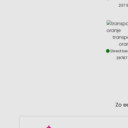
237 S
transp
ora
Direct be
29787 
Zo e