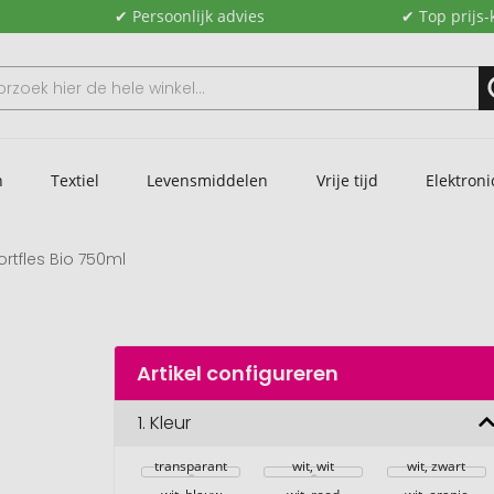
✔ Persoonlijk advies
✔ Top prijs-
n
Textiel
Levensmiddelen
Vrije tijd
Elektroni
ortfles Bio 750ml
Artikel configureren
1.
Kleur
transparant
wit, wit
wit, zwart